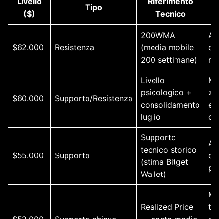
Livello
Riferimento
Tipo
I
($)
Tecnico
200WMA
Al
$62.000
Resistenza
(media mobile
cri
200 settimane)
ri
Livello
Me
psicologico +
zo
$60.000
Supporto/Resistenza
consolidamento
equ
luglio
co
Supporto
Al
tecnico storico
$55.000
Supporto
di
(stima Bitget
po
Wallet)
Ma
Realized Price
ta