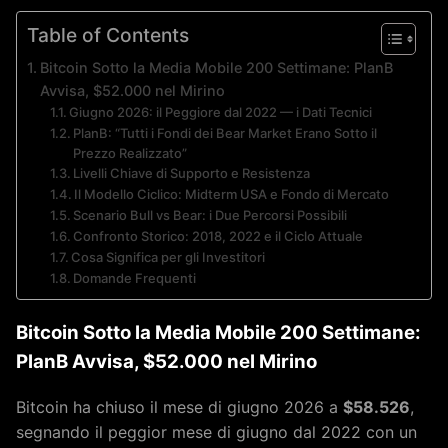
Table of Contents
Bitcoin Sotto la Media Mobile 200 Settimane: PlanB
Avvisa, $52.000 nel Mirino
Giugno 2026: il Peggiore dal 2022 — i Dati Tecnici
PlanB: “Tutti i Fondi dei Bear Market Erano Sotto il
Prezzo Realizzato”
Livelli Chiave di Supporto e Resistenza
Il Modello Ciclico: Midterm USA e Fondo di Mercato
Scenario Bull vs Bear: i Due Percorsi Possibili
Confronto Storico: 2018, 2022 e il Ciclo Attuale
Cosa Significa per gli Investitori
Domande Frequenti
Bitcoin Sotto la Media Mobile 200 Settimane:
PlanB Avvisa, $52.000 nel Mirino
Bitcoin ha chiuso il mese di giugno 2026 a
$58.526
,
segnando il peggior mese di giugno dal 2022 con un