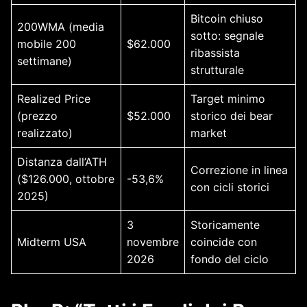
Bitcoin chiuso
200WMA (media
sotto: segnale
mobile 200
$62.000
ribassista
settimane)
strutturale
Realized Price
Target minimo
(prezzo
$52.000
storico dei bear
realizzato)
market
Distanza dall’ATH
Correzione in linea
($126.000, ottobre
-53,6%
con cicli storici
2025)
3
Storicamente
Midterm USA
novembre
coincide con
2026
fondo del ciclo