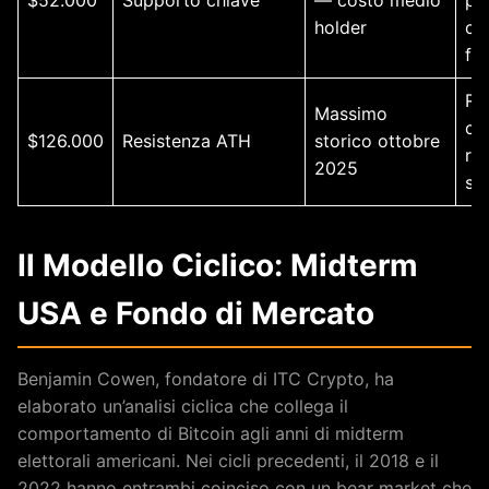
$52.000
Supporto chiave
— costo medio
pe
holder
ca
fin
Ri
Massimo
ci
$126.000
Resistenza ATH
storico ottobre
re
2025
sc
Il Modello Ciclico: Midterm
USA e Fondo di Mercato
Benjamin Cowen, fondatore di ITC Crypto, ha
elaborato un’analisi ciclica che collega il
comportamento di Bitcoin agli anni di midterm
elettorali americani. Nei cicli precedenti, il 2018 e il
2022 hanno entrambi coinciso con un bear market che