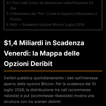
I Tre Livelli Critici da Monitorare nelle Prossime 24
Ore
Il Fenomeno del “Pin”: Come le Opzioni Influenzano il
Prezzo
FAQ — Scadenza Opzioni Bitcoin Luglio 2026
$1,4 Miliardi in Scadenza
Venerdì: la Mappa delle
Opzioni Deribit
Deribit pubblica quotidianamente i dati sull’interesse
aperto delle opzioni Bitcoin. Per la scadenza del 10
luglio 2026, la distribuzione tra call (scommesse
rialziste) e put (scommesse ribassiste) mostra una
struttura con tre scenari distinti: