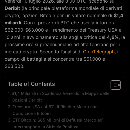
Venerdì 10 luglio 2026, alle 8:00 UTC, scadono su
Deribit
(la principale piattaforma mondiale di derivati
crypto) opzioni Bitcoin per un valore nominale di
$1,4
miliardi
. Con il prezzo di BTC che oscilla intorno ai
$62.000-$63.000 e il rendimento del Treasury USA a
10 anni in avvicinamento alla soglia critica del
4,6%
, le
prossime ore si preannunciano ad alta tensione per i
mercati crypto. Secondo l’analisi di
CoinTelegraph
, il
campo di battaglia si concentra tra $61.000 e
$63.500.
Table of Contents
$1,4 Miliardi in Scadenza Venerdì: la Mappa delle
Opzioni Deribit
Treasury USA a 4,6%: il Rischio Macro che
Condiziona Bitcoin
ETF Bitcoin: $85 Milioni di Deflussi Mercoledì
Interrompono la Striscia Positiva