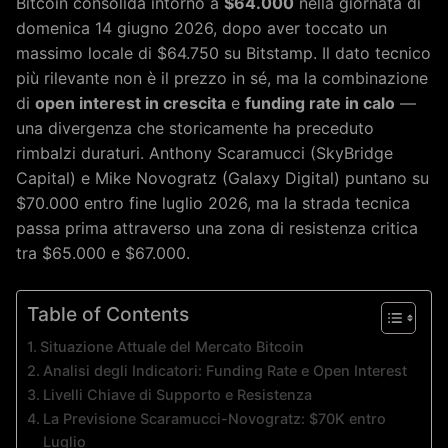
Bitcoin consolida intorno a
$64.000
nella giornata di
domenica 14 giugno 2026, dopo aver toccato un
massimo locale di $64.750 su Bitstamp. Il dato tecnico
più rilevante non è il prezzo in sé, ma la combinazione
di
open interest in crescita
e
funding rate in calo
—
una divergenza che storicamente ha preceduto
rimbalzi duraturi. Anthony Scaramucci (SkyBridge
Capital) e Mike Novogratz (Galaxy Digital) puntano su
$70.000 entro fine luglio 2026, ma la strada tecnica
passa prima attraverso una zona di resistenza critica
tra $65.000 e $67.000.
Table of Contents
Situazione Attuale del Mercato Bitcoin
Analisi degli Indicatori: Funding Rate e Open Interest
Livelli Chiave di Supporto e Resistenza
La Previsione Scaramucci-Novogratz: $70K entro
Luglio