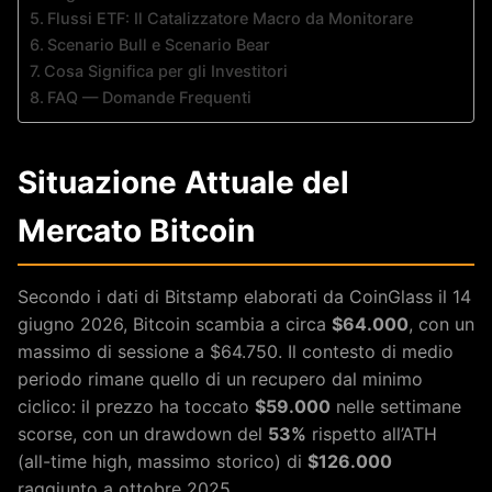
Flussi ETF: Il Catalizzatore Macro da Monitorare
Scenario Bull e Scenario Bear
Cosa Significa per gli Investitori
FAQ — Domande Frequenti
Situazione Attuale del
Mercato Bitcoin
Secondo i dati di Bitstamp elaborati da CoinGlass il 14
giugno 2026, Bitcoin scambia a circa
$64.000
, con un
massimo di sessione a $64.750. Il contesto di medio
periodo rimane quello di un recupero dal minimo
ciclico: il prezzo ha toccato
$59.000
nelle settimane
scorse, con un drawdown del
53%
rispetto all’ATH
(all-time high, massimo storico) di
$126.000
raggiunto a ottobre 2025.