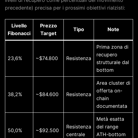
precedente) precisa per i prossimi obiettivi rialzisti:
Livello
Prezzo
Tipo
Note
Fibonacci
Target
Prima zona di
recupero
23,6%
~$74.800
Resistenza
strutturale dal
bottom
Area cluster di
offerta on-
38,2%
~$84.600
Resistenza
chain
documentata
Metà esatta
Resistenza
del range
50,0%
~$92.500
centrale
ATH-bottom