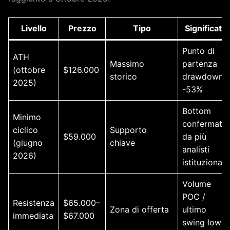
Livello
Prezzo
Tipo
Significato
Punto di
ATH
Massimo
partenza
(ottobre
$126.000
storico
drawdown
2025)
-53%
Bottom
Minimo
confermato
ciclico
Supporto
$59.000
da più
(giugno
chiave
analisti
2026)
istituzionali
Volume
POC /
Resistenza
$65.000–
Zona di offerta
ultimo
immediata
$67.000
swing low