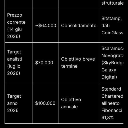
strutturale
Prezzo
Bitstamp,
corrente
~$64.000
Consolidamento
dati
(14 giu
CoinGlass
2026)
Scaramucci,
Target
Novogratz
analisti
Obiettivo breve
$70.000
(SkyBridge,
(luglio
termine
Galaxy
2026)
Digital)
Standard
Target
Chartered,
Obiettivo
anno
$100.000
allineato
annuale
2026
Fibonacci
61,8%