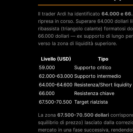
Il trader Ardi ha identificato
64.000 e 66.
ripresa in corso. Superare 64.000 dollari l
ribassista (triangolo calante) formatosi d
66.000 dollari — ex supporto di lungo per
verso la zona di liquidità superiore.
Livello (USD)
Tipo
59.000
Supporto critico
62.000-63.000
Supporto intermedio
64.000-64.600
Resistenza/Short liquidity
66.000
Resistenza chiave
67.500-70.500
Target rialzista
La zona
67.500-70.500 dollari
corrispond
squilibrio di prezzo) lasciato dalla corre
mercato in una fase successiva, rendendole