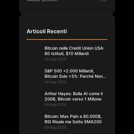
Articoli Recenti
Bitcoin nelle Credit Union USA:
80 Istituti, $10 Miliardi
06 Ago 2026
S&P 500 +2.000 Miliardi,
Bitcoin Solo +3%: Perché Non
Segue
06 Ago 2026
Arthur Hayes: Bolla AI come il
2008, Bitcoin verso 1 Milione
06 Ago 2026
Bitcoin: Max Pain a 80.000$,
RSI Risale ma Sotto SMA200
06 Ago 2026