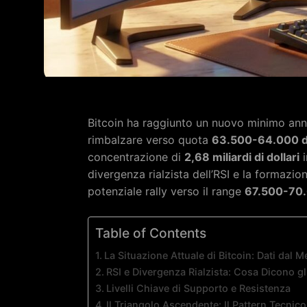
Bitcoin ha raggiunto un nuovo minimo an
rimbalzare verso quota
63.500-64.000 do
concentrazione di
2,68 miliardi di dollari
i
divergenza rialzista dell’RSI e la formazi
potenziale rally verso il range
67.500-70.
Table of Contents
La Situazione Attuale di Bitcoin: Dati dal M
RSI e Divergenza Rialzista: Cosa Dicono gli
Livelli Chiave di Supporto e Resistenza
Il Triangolo Ascendente: Il Pattern Tecnic