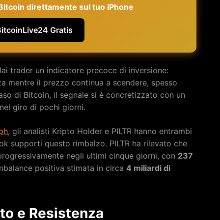
e Bitcoin direttamente sul tuo iPhone
BitcoinLive24 Gratis
dai trader un indicatore precoce di inversione:
a mentre il prezzo continua a scendere, spesso
aso di Bitcoin, il segnale si è concretizzato con un
el giro di pochi giorni.
ph
, gli analisti Kripto Holder e PILTR hanno entrambi
ook supporti questo rimbalzo. PILTR ha rilevato che
progressivamente negli ultimi cinque giorni, con
237
mbalance positiva stimata in circa
4 miliardi di
rto e Resistenza