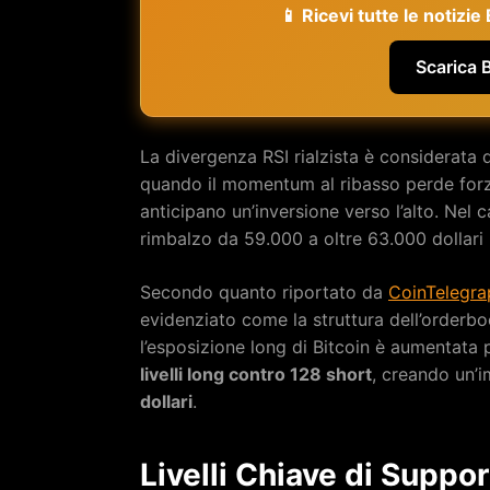
📱 Ricevi tutte le notizi
Scarica 
La divergenza RSI rialzista è considerata 
quando il momentum al ribasso perde forz
anticipano un’inversione verso l’alto. Nel c
rimbalzo da 59.000 a oltre 63.000 dollari n
Secondo quanto riportato da
CoinTelegra
evidenziato come la struttura dell’orderb
l’esposizione long di Bitcoin è aumentata 
livelli long contro 128 short
, creando un’i
dollari
.
Livelli Chiave di Suppo