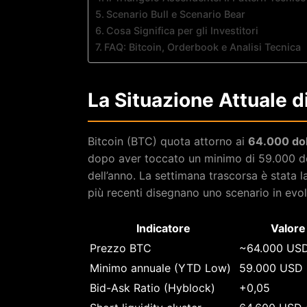
Scenario Bull e Scenario Bear
Cosa Significa per gli Investitori
FAQ: Bitcoin, Orderbook e Analisi Tecnica
La Situazione Attuale di
Bitcoin (BTC) quota attorno ai
64.000 dol
dopo aver toccato un minimo di 59.000 doll
dell’anno. La settimana trascorsa è stata 
più recenti disegnano uno scenario in evo
Indicatore
Valore
Prezzo BTC
~64.000 US
Minimo annuale (YTD Low)
59.000 USD
Bid-Ask Ratio (Hyblock)
+0,05