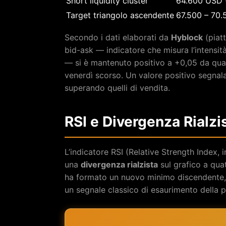
Short liquidity cluster
64.600 USD 
Target triangolo ascendente
67.500 – 70
Secondo i dati elaborati da
Hyblock
(piatt
bid-ask — indicatore che misura l’intensità 
— si è mantenuto positivo a +0,05 da quan
venerdì scorso. Un valore positivo segnala
superando quelli di vendita.
RSI e Divergenza Rialzis
L’indicatore RSI (Relative Strength Index, i
una
divergenza rialzista
sul grafico a quat
ha formato un nuovo minimo discendente,
un segnale classico di esaurimento della p