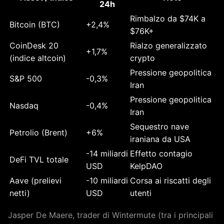
24h
Rimbalzo da $74K a
Bitcoin (BTC)
+2,4%
$76K+
CoinDesk 20
Rialzo generalizzato
+1,7%
(indice altcoin)
crypto
Pressione geopolitica
S&P 500
-0,3%
Iran
Pressione geopolitica
Nasdaq
-0,4%
Iran
Sequestro nave
Petrolio (Brent)
+6%
iraniana da USA
-14 miliardi
Effetto contagio
DeFi TVL totale
USD
KelpDAO
Aave (prelievi
-10 miliardi
Corsa ai riscatti degli
netti)
USD
utenti
Jasper De Maere, trader di Wintermute (tra i principali