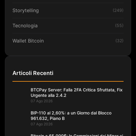
Storytelling
(249)
Tecnologia
(55)
Wallet Bitcoin
(32)
Articoli Recenti
BTCPay Server: Falla 2FA Critica Sfruttata, Fix
Urgente alla 2.4.2
07 Ago 2026
BIP-110 al 2,60%: a un Giorno dal Blocco
961.632, Piano B
07 Ago 2026
Bitcoin a 65.000$: le Commissioni dei Miner ai