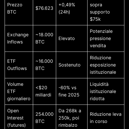
Prezzo
+0,49%
sopra
$76.623
BTC
(24h)
supporto
$75k
Potenziale
Exchange
~18.000
Elevato
pressione
Inflows
BTC
vendita
Riduzione
ETF
~16.000
Sostenuto
esposizione
Outflows
BTC
istituzionale
Volume
Liquidità
<$20
-60% vs
ETF
istituzionale
miliardi
fine 2025
giornaliero
ridotta
Open
Da 268k a
254.000
Riduzione leva
Interest
250k, poi
BTC
in corso
(futures)
rimbalzo