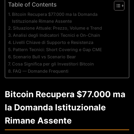
Table of Contents
Bitcoin Recupera $77.000 ma la Domanda
Istituzionale Rimane Assente
Situazione Attuale: Prezzo, Volume e Trend
Analisi degli Indicatori Tecnici e On-Chain
Livelli Chiave di Supporto e Resistenza
Pattern Tecnici: Short Covering e Gap CME
Scenario Bull vs Scenario Bear
Cosa Significa per gli Investitori Bitcoin
FAQ — Domande Frequenti
Bitcoin Recupera $77.000 ma
la Domanda Istituzionale
Rimane Assente