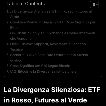
Table of Contents
La Divergenza Silenziosa: ETF in Rosso, Futures al
Verde
Coinbase Premium Gap a -948%: Cosa Significa per
Bitcoin
On-Chain: Supply agli Exchange e Holder Intermedi
che Vendono
Livelli Chiave: Supporti, Resistenze e Scenario
Tecnico
Scenario Bull vs Bear: Due Letture per lo Stesso
Grafico
Cosa Significa per Chi Segue Bitcoin
FAQ: Bitcoin e la Divergenza Istituzionale
La Divergenza Silenziosa: ETF
in Rosso, Futures al Verde