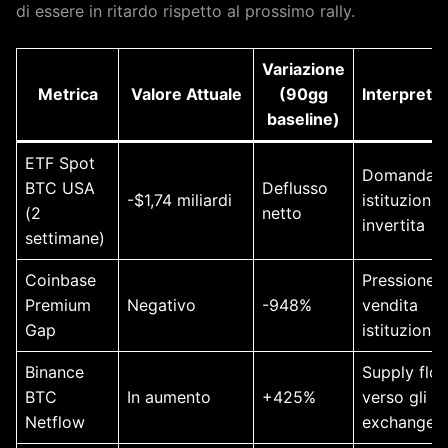
di essere in ritardo rispetto al prossimo rally.
Variazione
Metrica
Valore Attuale
(90gg
Interpreta
baseline)
ETF Spot
Domanda
BTC USA
Deflusso
-$1,74 miliardi
istituzional
(2
netto
invertita
settimane)
Coinbase
Pressione d
Premium
Negativo
-948%
vendita
Gap
istituzional
Binance
Supply flo
BTC
In aumento
+425%
verso gli
Netflow
exchange