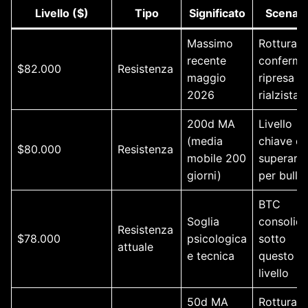
Livello ($)
Tipo
Significato
Scenari
Massimo
Rottura
recente
conferma
$82.000
Resistenza
maggio
ripresa
2026
rialzista
200d MA
Livello
(media
chiave d
$80.000
Resistenza
mobile 200
superare
giorni)
per bull
BTC
Soglia
consolid
Resistenza
$78.000
psicologica
sotto
attuale
e tecnica
questo
livello
50d MA
Rottura