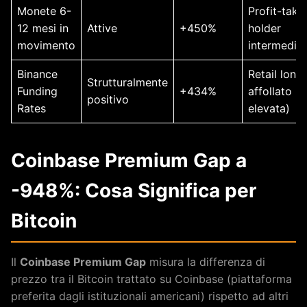
Monete 6-
Profit-taki
12 mesi in
Attive
+450%
holder
movimento
intermedi
Binance
Retail long
Strutturalmente
Funding
+434%
affollato (l
positivo
Rates
elevata)
Coinbase Premium Gap a
-948%: Cosa Significa per
Bitcoin
Il
Coinbase Premium Gap
misura la differenza di
prezzo tra il Bitcoin trattato su Coinbase (piattaforma
preferita dagli istituzionali americani) rispetto ad altri