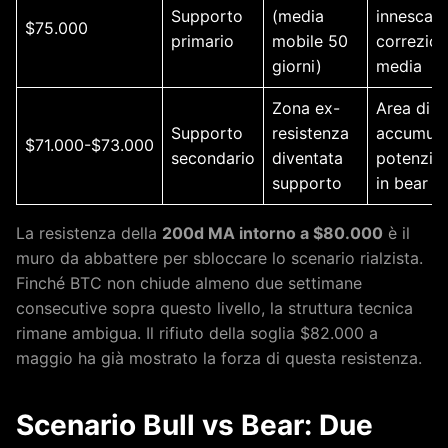
Supporto
(media
innesca
$75.000
primario
mobile 50
correzio
giorni)
media
Zona ex-
Area di
Supporto
resistenza
accumul
$71.000-$73.000
secondario
diventata
potenzial
supporto
in bear
La resistenza della
200d MA intorno a $80.000
è il
muro da abbattere per sbloccare lo scenario rialzista.
Finché BTC non chiude almeno due settimane
consecutive sopra questo livello, la struttura tecnica
rimane ambigua. Il rifiuto della soglia $82.000 a
maggio ha già mostrato la forza di questa resistenza.
Scenario Bull vs Bear: Due