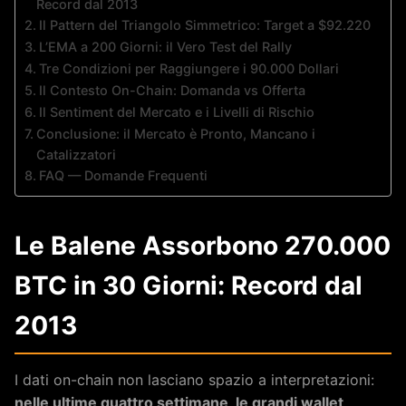
Record dal 2013
Il Pattern del Triangolo Simmetrico: Target a $92.220
L’EMA a 200 Giorni: il Vero Test del Rally
Tre Condizioni per Raggiungere i 90.000 Dollari
Il Contesto On-Chain: Domanda vs Offerta
Il Sentiment del Mercato e i Livelli di Rischio
Conclusione: il Mercato è Pronto, Mancano i
Catalizzatori
FAQ — Domande Frequenti
Le Balene Assorbono 270.000
BTC in 30 Giorni: Record dal
2013
I dati on-chain non lasciano spazio a interpretazioni:
nelle ultime quattro settimane, le grandi wallet