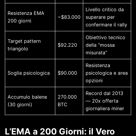
Livello critico da
Resistenza EMA
~$83.000
superare per
200 giorni
confermare il rally
Obiettivo tecnico
Target pattern
$92.220
della “mossa
triangolo
misurata”
Resistenza
Soglia psicologica
$90.000
psicologica e area
opzioni
Record dal 2013
Accumulo balene
270.000
— 20x offerta
(30 giorni)
BTC
giornaliera miner
L’EMA a 200 Giorni: il Vero