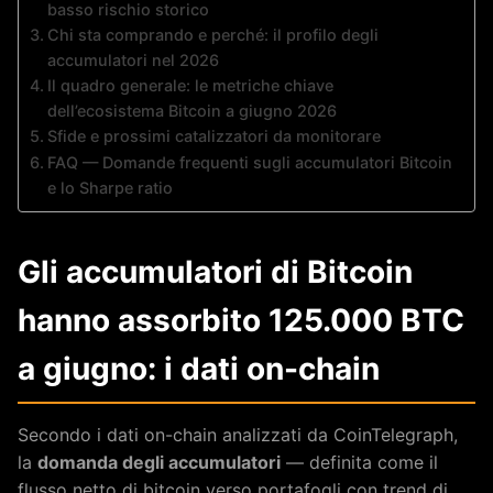
basso rischio storico
Chi sta comprando e perché: il profilo degli
accumulatori nel 2026
Il quadro generale: le metriche chiave
dell’ecosistema Bitcoin a giugno 2026
Sfide e prossimi catalizzatori da monitorare
FAQ — Domande frequenti sugli accumulatori Bitcoin
e lo Sharpe ratio
Gli accumulatori di Bitcoin
hanno assorbito 125.000 BTC
a giugno: i dati on-chain
Secondo i dati on-chain analizzati da CoinTelegraph,
la
domanda degli accumulatori
— definita come il
flusso netto di bitcoin verso portafogli con trend di