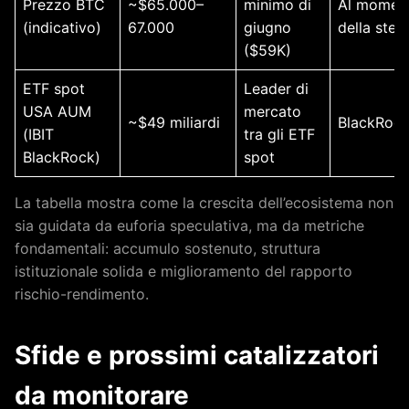
Prezzo BTC
~$65.000–
minimo di
Al momen
(indicativo)
67.000
giugno
della stes
($59K)
ETF spot
Leader di
USA AUM
mercato
~$49 miliardi
BlackRoc
(IBIT
tra gli ETF
BlackRock)
spot
La tabella mostra come la crescita dell’ecosistema non
sia guidata da euforia speculativa, ma da metriche
fondamentali: accumulo sostenuto, struttura
istituzionale solida e miglioramento del rapporto
rischio-rendimento.
Sfide e prossimi catalizzatori
da monitorare