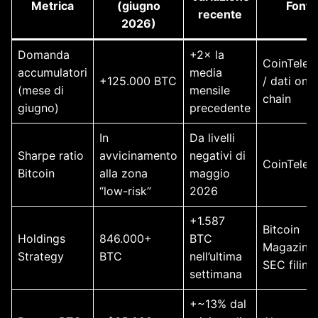
Metrica
(giugno
Fonte
recente
2026)
Domanda
+2× la
CoinTeleg
accumulatori
media
+125.000 BTC
/ dati on-
(mese di
mensile
chain
giugno)
precedente
In
Da livelli
Sharpe ratio
avvicinamento
negativi di
CoinTeleg
Bitcoin
alla zona
maggio
“low-risk”
2026
+1.587
Bitcoin
Holdings
846.000+
BTC
Magazine 
Strategy
BTC
nell’ultima
SEC filing
settimana
+~13% dal