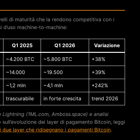
velli di maturità che la rendono competitiva con i
asi d’uso machine-to-machine:
Q1 2025
Q1 2026
Variazione
~4.200 BTC
~5.800 BTC
+38%
~14.000
~19.500
+39%
~1,2 mln
~4,1 mln
+242%
trascurabile
in forte crescita
trend 2026
te Lightning (1ML.com, Amboss.space) e analisi
ull’evoluzione dei layer di pagamento Bitcoin, leggi
 i due layer che ridisegnano i pagamenti Bitcoin
.