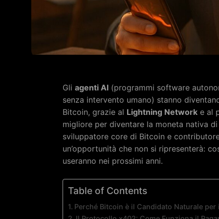
Gli
agenti AI
(programmi software autonomi
senza intervento umano) stanno diventando
Bitcoin, grazie al
Lightning Network
e al 
migliore per diventare la moneta nativa d
sviluppatore core di Bitcoin e contributore
un’opportunità che non si ripresenterà: cos
useranno nei prossimi anni.
Table of Contents
Perché Bitcoin è il Candidato Naturale per 
Il Protocollo x402: Come Funziona il Paga