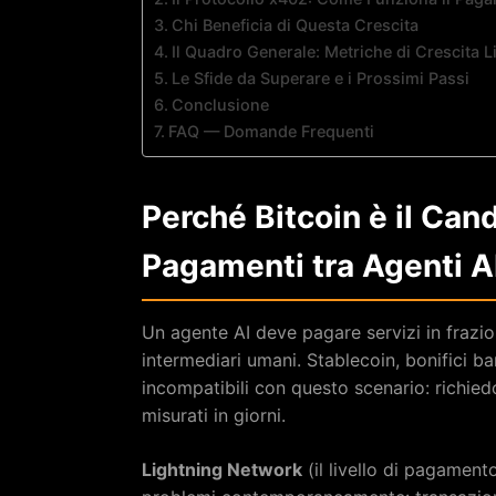
Chi Beneficia di Questa Crescita
Il Quadro Generale: Metriche di Crescita 
Le Sfide da Superare e i Prossimi Passi
Conclusione
FAQ — Domande Frequenti
Perché Bitcoin è il Cand
Pagamenti tra Agenti A
Un agente AI deve pagare servizi in frazi
intermediari umani. Stablecoin, bonifici b
incompatibili con questo scenario: richied
misurati in giorni.
Lightning Network
(il livello di pagamento