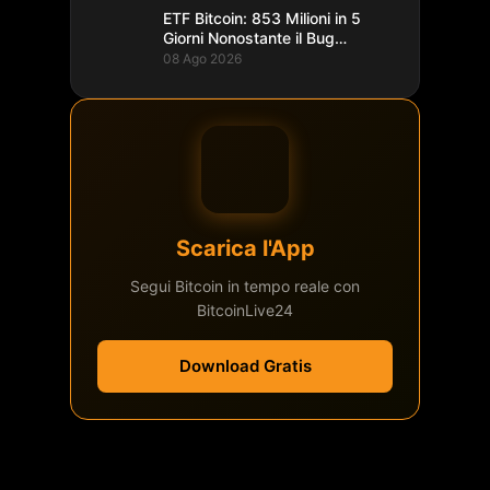
ETF Bitcoin: 853 Milioni in 5
Giorni Nonostante il Bug
Coldcard
08 Ago 2026
Scarica l'App
Segui Bitcoin in tempo reale con
BitcoinLive24
Download Gratis