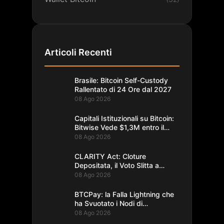
Articoli Recenti
Brasile: Bitcoin Self-Custody
Rallentato di 24 Ore dal 2027
08 Ago 2026
Capitali Istituzionali su Bitcoin:
Bitwise Vede $1,3M entro il
2035
08 Ago 2026
CLARITY Act: Cloture
Depositata, il Voto Slitta a
Settembre
08 Ago 2026
BTCPay: la Falla Lightning che
ha Svuotato i Nodi di
Foundation
08 Ago 2026