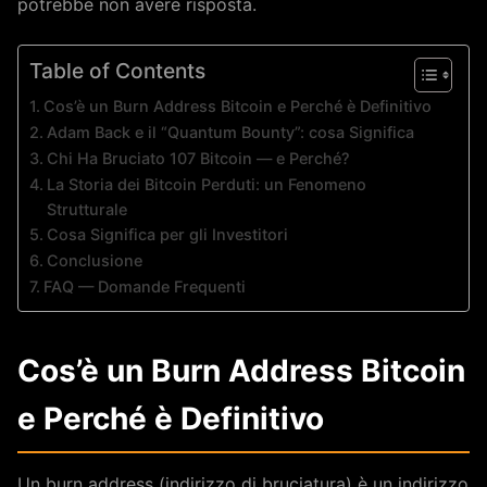
potrebbe non avere risposta.
Table of Contents
Cos’è un Burn Address Bitcoin e Perché è Definitivo
Adam Back e il “Quantum Bounty”: cosa Significa
Chi Ha Bruciato 107 Bitcoin — e Perché?
La Storia dei Bitcoin Perduti: un Fenomeno
Strutturale
Cosa Significa per gli Investitori
Conclusione
FAQ — Domande Frequenti
Cos’è un Burn Address Bitcoin
e Perché è Definitivo
Un burn address (indirizzo di bruciatura) è un indirizzo