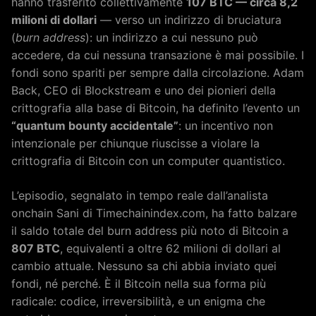
hanno trasferito collettivamente
107 BTC — circa 8,2
milioni di dollari
— verso un indirizzo di bruciatura
(
burn address
): un indirizzo a cui nessuno può
accedere, da cui nessuna transazione è mai possibile. I
fondi sono spariti per sempre dalla circolazione. Adam
Back, CEO di Blockstream e uno dei pionieri della
crittografia alla base di Bitcoin, ha definito l’evento un
“quantum bounty accidentale”
: un incentivo non
intenzionale per chiunque riuscisse a violare la
crittografia di Bitcoin con un computer quantistico.
L’episodio, segnalato in tempo reale dall’analista
onchain Sani di Timechainindex.com, ha fatto balzare
il saldo totale del burn address più noto di Bitcoin a
807 BTC
, equivalenti a oltre 62 milioni di dollari al
cambio attuale. Nessuno sa chi abbia inviato quei
fondi, né perché. È il Bitcoin nella sua forma più
radicale: codice, irreversibilità, e un enigma che