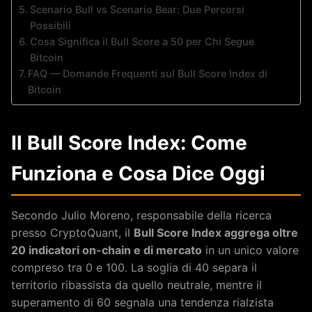
Scenario Bull vs Scenario Bear: Due Percorsi
Possibili
Cosa Significa il Bull Score a 50 per Chi Segue
Bitcoin
FAQ — Domande Frequenti sul Bull Score Index di
Bitcoin
Il Bull Score Index: Come
Funziona e Cosa Dice Oggi
Secondo Julio Moreno, responsabile della ricerca
presso CryptoQuant, il
Bull Score Index aggrega oltre
20 indicatori on-chain e di mercato
in un unico valore
compreso tra 0 e 100. La soglia di 40 separa il
territorio ribassista da quello neutrale, mentre il
superamento di 60 segnala una tendenza rialzista