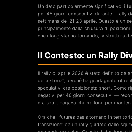
Un dato particolarmente significativo: i
fu
per 46 giorni consecutivi durante il rally 
settimana del 21-23 aprile. Questo è un se
principalmente dalla chiusura di posizioni 
che i long stanno tornando, la struttura de
Il Contesto: un Rally D
Il rally di aprile 2026 è stato definito da 
della storia”, perché ha guadagnato oltre 
speculativi era posizionata short. Come r
negativi per 46 giorni consecutivi — rec
era short pagava chi era long per mantener
Ora che i futures basis tornano in territor
transizione: da un rally guidato dallo squ
domanda organica. Questa distinzione è fo