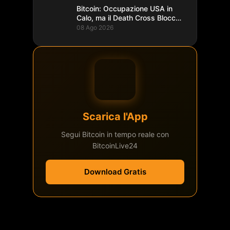
Bitcoin: Occupazione USA in
Calo, ma il Death Cross Blocca
il Rally
08 Ago 2026
Scarica l'App
Segui Bitcoin in tempo reale con
BitcoinLive24
Download Gratis