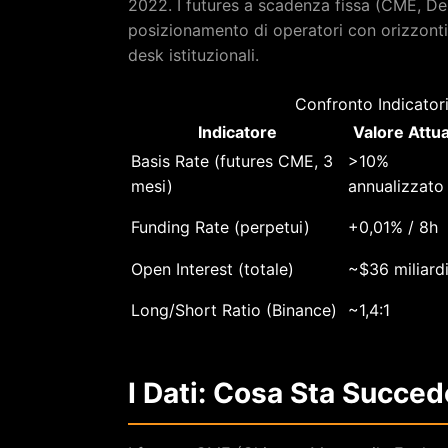
2022. I futures a scadenza fissa (CME, Deri
posizionamento di operatori con orizzonti
desk istituzionali.
Confronto Indicator
Indicatore
Valore Attu
Basis Rate (futures CME, 3
>10%
mesi)
annualizzato
Funding Rate (perpetui)
+0,01% / 8h
Open Interest (totale)
~$36 miliard
Long/Short Ratio (Binance)
~1,4:1
I Dati: Cosa Sta Succe