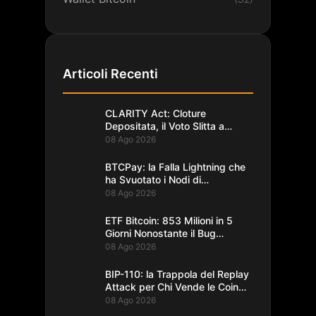
Articoli Recenti
CLARITY Act: Cloture
Depositata, il Voto Slitta a
Settembre
08 Ago 2026
BTCPay: la Falla Lightning che
ha Svuotato i Nodi di
Foundation
08 Ago 2026
ETF Bitcoin: 853 Milioni in 5
Giorni Nonostante il Bug
Coldcard
08 Ago 2026
BIP-110: la Trappola del Replay
Attack per Chi Vende le Coin
del Fork
08 Ago 2026