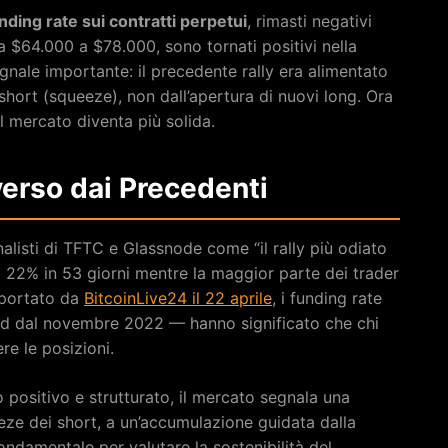
nding rate sui contratti perpetui
, rimasti negativi
da $64.000 a $78.000, sono tornati positivi nella
gnale importante: il precedente rally era alimentato
short (squeeze), non dall’apertura di nuovi long. Ora
l mercato diventa più solida.
iverso dai Precedenti
analisti di TFTC e Glassnode come “il rally più odiato
il 22% in 53 giorni mentre la maggior parte dei trader
iportato da
BitcoinLive24 il 22 aprile
, i funding rate
ord dal novembre 2022 — hanno significato che chi
e le posizioni.
io positivo e strutturato, il mercato segnala una
eeze dei short, a un’accumulazione guidata dalla
ndamentale per valutare la sostenibilità del