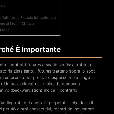
Calo
i
flettono la Fiducia Istituzionale
ne ai Livelli Chiave
4 Mesi
erché È Importante
nto i contratti futures a scadenza fissa trattano a
to rialzista sano, i futures trattano sopra lo spot
are un premio per prendere esposizione a lungo
in. Un basis elevato segnala alta domanda
ativo (backwardation) indica il contrario.
 funding rate dei contratti perpetui — che dopo il
i per 46 giorni consecutivi, record dal novembre