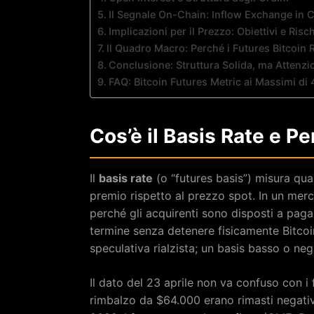
Il Segnale On-Chain: Inflow Exchange in 
Implicazioni per il Prezzo: Obiettivi e Risch
Il Quadro Macro: Perché i Futures Bitcoin Ri
Conclusione: Struttura Solida, ma Attenzio
FAQ: Bitcoin Futures Metric ai Massimi di 
Cos’è il Basis Rate e P
Il
basis rate
(o “futures basis”) misura qua
premio rispetto al prezzo spot. In un merca
perché gli acquirenti sono disposti a pag
termine senza detenere fisicamente Bitco
speculativa rialzista; un basis basso o neg
Il dato del 23 aprile non va confuso con i
rimbalzo da $64.000 erano rimasti negativ