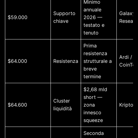
Minimo
annuale
Supporto
Galaxy
$59.000
2026 —
chiave
Researc
testato e
tenuto
Prima
resistenza
Ardi /
$64.000
Resistenza
strutturale a
CoinTel
breve
termine
$2,68 mld
short —
Cluster
$64.600
zona
Kripto 
liquidità
innesco
squeeze
Seconda