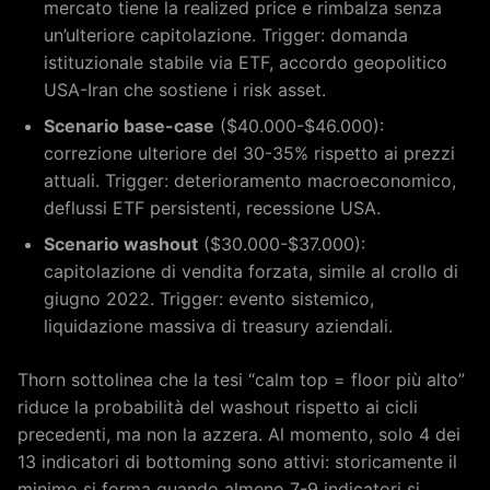
mercato tiene la realized price e rimbalza senza
un’ulteriore capitolazione. Trigger: domanda
istituzionale stabile via ETF, accordo geopolitico
USA-Iran che sostiene i risk asset.
Scenario base-case
($40.000-$46.000):
correzione ulteriore del 30-35% rispetto ai prezzi
attuali. Trigger: deterioramento macroeconomico,
deflussi ETF persistenti, recessione USA.
Scenario washout
($30.000-$37.000):
capitolazione di vendita forzata, simile al crollo di
giugno 2022. Trigger: evento sistemico,
liquidazione massiva di treasury aziendali.
Thorn sottolinea che la tesi “calm top = floor più alto”
riduce la probabilità del washout rispetto ai cicli
precedenti, ma non la azzera. Al momento, solo 4 dei
13 indicatori di bottoming sono attivi: storicamente il
minimo si forma quando almeno 7-9 indicatori si