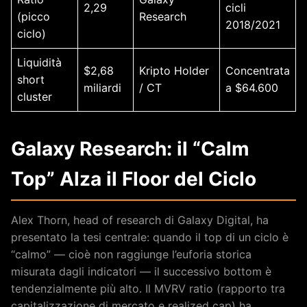
2,29
cicli
(picco
Research
2018/2021
ciclo)
Liquidità
$2,68
Kripto Holder
Concentrata
short
miliardi
/ CT
a $64.600
cluster
Galaxy Research: il “Calm
Top” Alza il Floor del Ciclo
Alex Thorn, head of research di Galaxy Digital, ha
presentato la tesi centrale: quando il top di un ciclo è
“calmo” — cioè non raggiunge l’euforia storica
misurata dagli indicatori — il successivo bottom è
tendenzialmente più alto. Il MVRV ratio (rapporto tra
capitalizzazione di mercato e realized cap) ha