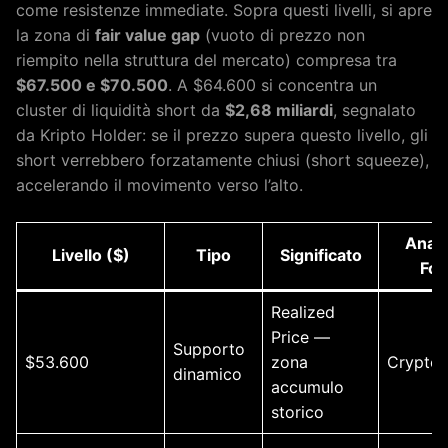
come resistenze immediate. Sopra questi livelli, si apre
la zona di
fair value gap
(vuoto di prezzo non
riempito nella struttura del mercato) compresa tra
$67.500 e $70.500
. A $64.600 si concentra un
cluster di liquidità short da
$2,68 miliardi
, segnalato
da Kripto Holder: se il prezzo supera questo livello, gli
short verrebbero forzatamente chiusi (short squeeze),
accelerando il movimento verso l’alto.
Anali
Livello ($)
Tipo
Significato
Fon
Realized
Price —
Supporto
$53.600
zona
Crypto
dinamico
accumulo
storico