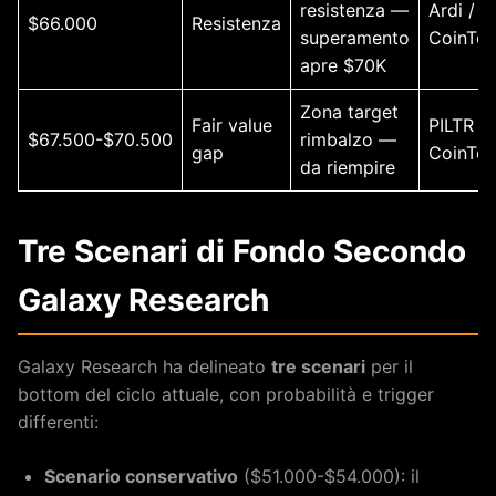
resistenza —
Ardi /
$66.000
Resistenza
superamento
CoinTel
apre $70K
Zona target
Fair value
PILTR /
$67.500-$70.500
rimbalzo —
gap
CoinTel
da riempire
Tre Scenari di Fondo Secondo
Galaxy Research
Galaxy Research ha delineato
tre scenari
per il
bottom del ciclo attuale, con probabilità e trigger
differenti:
Scenario conservativo
($51.000-$54.000): il