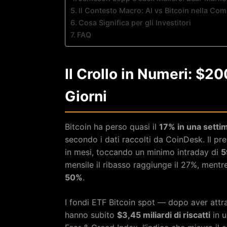
Il Contesto Macro: AI vs Bitcoin nella Comp
Cosa Significa per gli Investitori
FAQ
Il Crollo in Numeri: $20
Giorni
Bitcoin ha perso quasi il
17% in una setti
secondo i dati raccolti da CoinDesk. Il pr
in mesi, toccando un minimo intraday di
5
mensile il ribasso raggiunge il 27%, mentre
50%
.
I fondi ETF Bitcoin spot — dopo aver attra
hanno subito
$3,45 miliardi di riscatti
in u