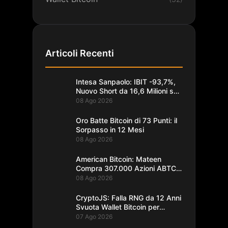
Articoli Recenti
Intesa Sanpaolo: IBIT -93,7%,
Nuovo Short da 16,6 Milioni su
Bitcoin
08 Ago 2026
Oro Batte Bitcoin di 73 Punti: il
Sorpasso in 12 Mesi
08 Ago 2026
American Bitcoin: Mateen
Compra 307.000 Azioni ABTC
per 1,93M$
08 Ago 2026
CryptoJS: Falla RNG da 12 Anni
Svuota Wallet Bitcoin per
$5,7M
07 Ago 2026