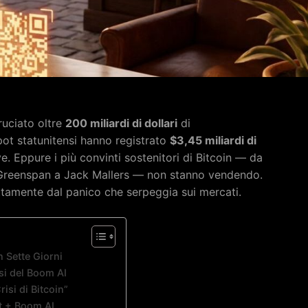
ruciato oltre
200 miliardi di dollari
di
pot statunitensi hanno registrato
$3,45 miliardi di
e. Eppure i più convinti sostenitori di Bitcoin — da
Greenspan a Jack Mallers — non stanno vendendo.
ettamente dal panico che serpeggia sui mercati.
n Sette Giorni
si del Boom AI
isi di Bitcoin”
t + Boom AI