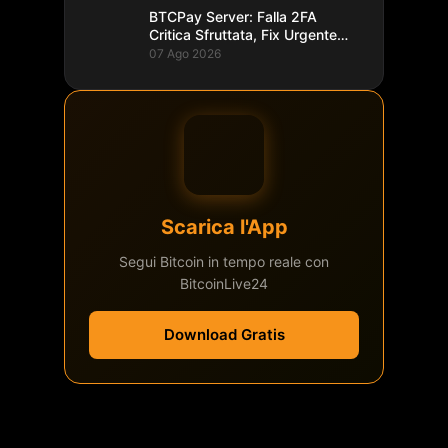
BTCPay Server: Falla 2FA
Critica Sfruttata, Fix Urgente
alla 2.4.2
07 Ago 2026
Scarica l'App
Segui Bitcoin in tempo reale con
BitcoinLive24
Download Gratis