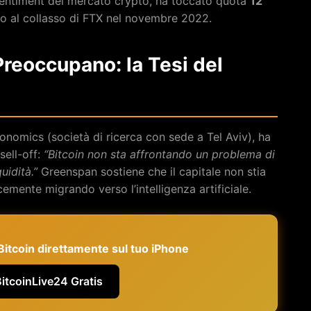
l sentiment del mercato crypto, ha toccato quota
12
iato al collasso di FTX nel novembre 2022.
 Preoccupano: la Tesi del
omics (società di ricerca con sede a Tel Aviv), ha
sell-off:
“Bitcoin non sta affrontando un problema di
uidità.”
Greenspan sostiene che il capitale non stia
mente migrando verso l’intelligenza artificiale.
e Bitcoin direttamente sul tuo iPhone
BitcoinLive24 Gratis