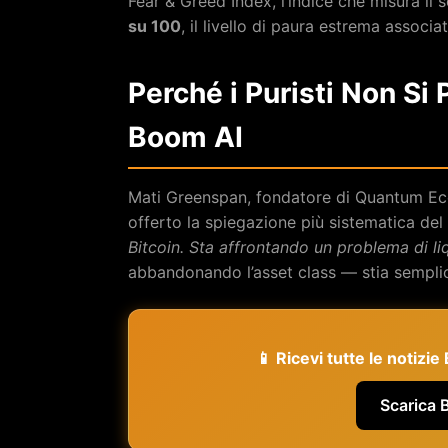
Fear & Greed Index, l’indice che misura i
su 100
, il livello di paura estrema assoc
Perché i Puristi Non Si
Boom AI
Mati Greenspan, fondatore di Quantum Econ
offerto la spiegazione più sistematica del 
Bitcoin. Sta affrontando un problema di liq
abbandonando l’asset class — stia semplice
📱 Ricevi tutte le notizi
Scarica 