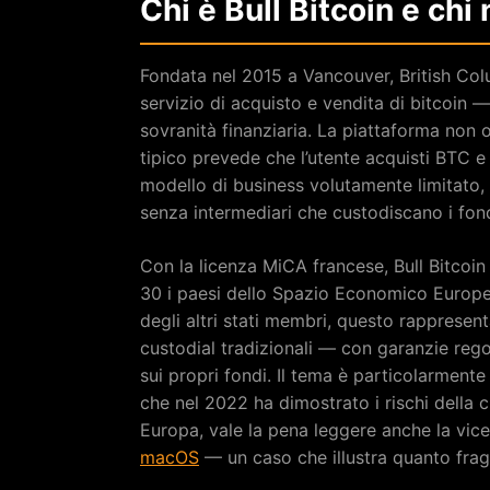
Chi è Bull Bitcoin e chi
Fondata nel 2015 a Vancouver, British Co
servizio di acquisto e vendita di bitcoin —
sovranità finanziaria. La piattaforma non off
tipico prevede che l’utente acquisti BTC e 
modello di business volutamente limitato,
senza intermediari che custodiscano i fond
Con la licenza MiCA francese, Bull Bitcoin p
30 i paesi dello Spazio Economico Europeo (
degli altri stati membri, questo rappresen
custodial tradizionali — con garanzie reg
sui propri fondi. Il tema è particolarment
che nel 2022 ha dimostrato i rischi della c
Europa, vale la pena leggere anche la vic
macOS
— un caso che illustra quanto fragi