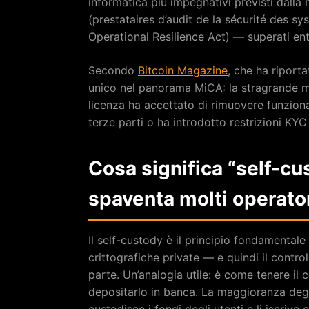
informatica più impegnativi previsti dalla
(prestataires d’audit de la sécurité des s
Operational Resilience Act) — superati ent
Secondo
Bitcoin Magazine
, che ha riporta
unico nel panorama MiCA: la stragrande m
licenza ha accettato di rimuovere funziona
terze parti o ha introdotto restrizioni KYC
Cosa significa “self-cu
spaventa molti operato
Il self-custody è il principio fondamentale
crittografiche private — e quindi il contro
parte. Un’analogia utile: è come tenere il 
depositarlo in banca. La maggioranza deg
custodisce i fondi degli utenti e li iscrive