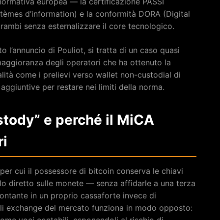
 normativa europea — la certificazione PASSI
ystèmes d’information) e la conformità DORA (Digital
rambi senza esternalizzare il core tecnologico.
to l’annuncio di Pouliot, si tratta di un caso quasi
aggioranza degli operatori che ha ottenuto la
lità come i prelievi verso wallet non-custodial di
 aggiuntive per restare nei limiti della norma.
stody” e perché il MiCA
ri
 per cui il possessore di bitcoin conserva le chiavi
llo diretto sulle monete — senza affidarle a una terza
contante in un proprio cassaforte invece di
li exchange del mercato funziona in modo opposto:
 come voci contabili, esponendoli al rischio di