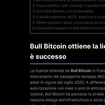
Cosa significa “self-custody” e perché il 
Chi è Bull Bitcoin e chi ne beneficia
Il quadro generale: MiCA, adozione e il p
Sfide e prossimi passi: cosa manca ancor
Domande frequenti su Bull Bitcoin e la li
Bull Bitcoin ottiene la 
è successo
La licenza ottenuta da
Bull Bitcoin
in Franc
meccanismo del passaporto europeo MiCA, 
asset in vigore dal luglio 2025. A differe
autorizzazione con mesi o anni di anticipo g
costosi, Bull Bitcoin ha percorso la strad
nessuna delega dell’infrastruttura a terze p