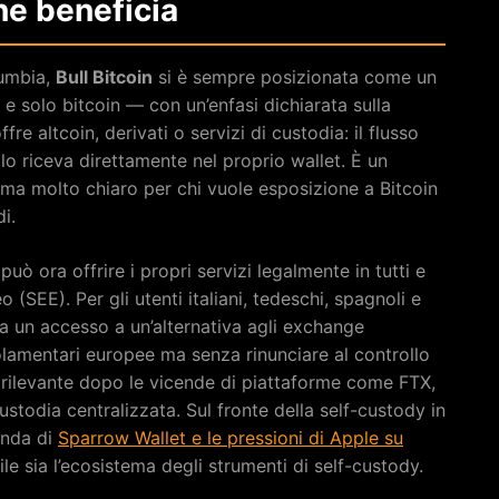
 ne beneficia
lumbia,
Bull Bitcoin
si è sempre posizionata come un
 e solo bitcoin — con un’enfasi dichiarata sulla
re altcoin, derivati o servizi di custodia: il flusso
lo riceva direttamente nel proprio wallet. È un
 ma molto chiaro per chi vuole esposizione a Bitcoin
i.
uò ora offrire i propri servizi legalmente in tutti e
SEE). Per gli utenti italiani, tedeschi, spagnoli e
ta un accesso a un’alternativa agli exchange
olamentari europee ma senza rinunciare al controllo
e rilevante dopo le vicende di piattaforme come FTX,
ustodia centralizzata. Sul fronte della self-custody in
enda di
Sparrow Wallet e le pressioni di Apple su
le sia l’ecosistema degli strumenti di self-custody.