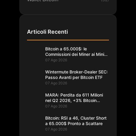
Articoli Recenti
Bitcoin a 65.000$: le
Commissioni dei Miner ai Minimi
da un Decennio
07 Ago 2026
Wintermute Broker-Dealer SEC:
Passo Avanti per Bitcoin ETF
07 Ago 2026
MARA: Perdita da 611 Milioni
nel Q2 2026, +3% Bitcoin
Minati
07 Ago 2026
Bitcoin: RSI a 46, Cluster Short
a 65.000$ Pronto a Scattare
07 Ago 2026