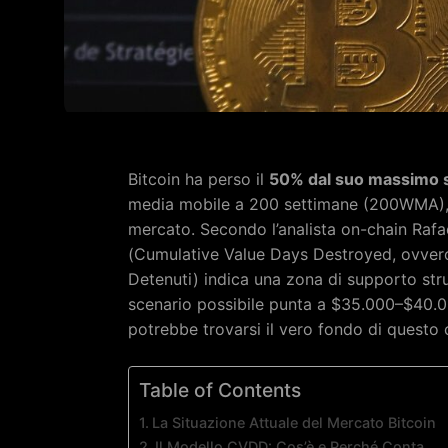
Bitcoin ha perso il
50% dal suo massimo s
media mobile a 200 settimane (200WMA), i
mercato. Secondo l’analista on-chain Raf
(Cumulative Value Days Destroyed, ovvero 
Detenuti) indica una zona di supporto stru
scenario possibile punta a $35.000–$40.00
potrebbe trovarsi il vero fondo di questo c
Table of Contents
La Situazione Attuale del Mercato Bitcoin
Il Modello CVDD: Cos’è e Perché Conta