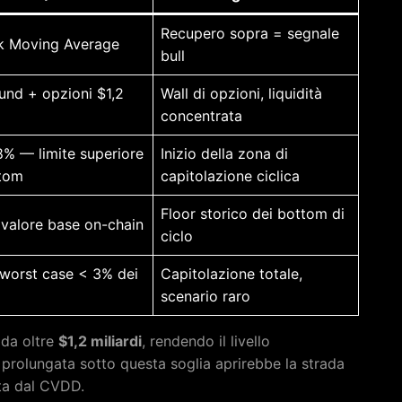
Recupero sopra = segnale
 Moving Average
bull
ound + opzioni $1,2
Wall di opzioni, liquidità
concentrata
% — limite superiore
Inizio della zona di
tom
capitolazione ciclica
Floor storico dei bottom di
alore base on-chain
ciclo
 worst case < 3% dei
Capitolazione totale,
scenario raro
 da oltre
$1,2 miliardi
, rendendo il livello
 prolungata sotto questa soglia aprirebbe la strada
ta dal CVDD.