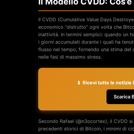
Il Modello CVDD: Cos’è
Il CVDD (Cumulative Value Days Destroyed
economico “distrutto” ogni volta che Bitc
inattività. In termini semplici: quando un 
i giorni accumulati durante i quali ha te
flusso nel tempo, fornendo una stima del
nelle fasi di massimo stress.
📱 Ricevi tutte le notizi
Scarica 
Secondo Rafael (@n3ocortex), il CVDD si 
precedenti storici di Bitcoin, i minimi di c