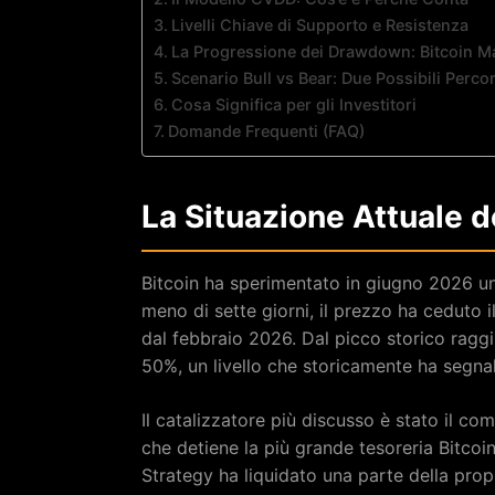
Livelli Chiave di Supporto e Resistenza
La Progressione dei Drawdown: Bitcoin M
Scenario Bull vs Bear: Due Possibili Percor
Cosa Significa per gli Investitori
Domande Frequenti (FAQ)
La Situazione Attuale d
Bitcoin ha sperimentato in giugno 2026 una 
meno di sette giorni, il prezzo ha ceduto i
dal febbraio 2026. Dal picco storico raggi
50%, un livello che storicamente ha segnal
Il catalizzatore più discusso è stato il c
che detiene la più grande tesoreria Bitcoi
Strategy ha liquidato una parte della prop