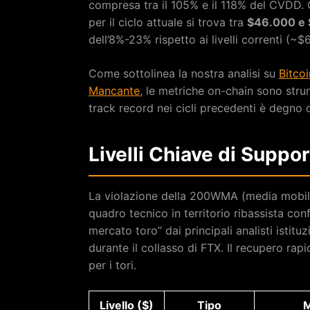
compresa tra il 105% e il 118% del CVDD. 
per il ciclo attuale si trova tra
$46.000 e
dell’8%-23% rispetto ai livelli correnti (~$
Come sottolinea la nostra analisi su
Bitco
Mancante
, le metriche on-chain sono strum
track record nei cicli precedenti è degno 
Livelli Chiave di Suppo
La violazione della 200WMA (media mobile
quadro tecnico in territorio ribassista con
mercato toro” dai principali analisti istit
durante il collasso di FTX. Il recupero rap
per i tori.
Livello ($)
Tipo
M