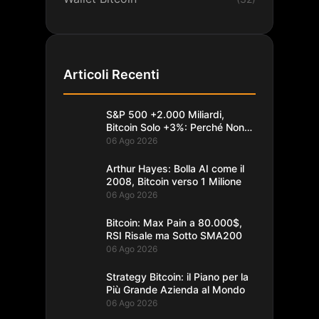
Articoli Recenti
S&P 500 +2.000 Miliardi,
Bitcoin Solo +3%: Perché Non
Segue
06 Ago 2026
Arthur Hayes: Bolla AI come il
2008, Bitcoin verso 1 Milione
06 Ago 2026
Bitcoin: Max Pain a 80.000$,
RSI Risale ma Sotto SMA200
06 Ago 2026
Strategy Bitcoin: il Piano per la
Più Grande Azienda al Mondo
06 Ago 2026