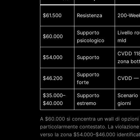
$61.500
Resistenza
200-Week
Supporto
Livello r
$60.000
psicologico
mld
CVDD 118
$54.000
Supporto
zona bot
Supporto
$46.200
CVDD — v
forte
$35.000–
Supporto
Scenario
$40.000
estremo
giorni
A $60.000 si concentra un wall di opzioni
particolarmente contestato. La violazione
verso la zona $54.000–$46.000 identifica