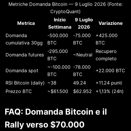
Metriche Domanda Bitcoin — 9 Luglio 2026 (Fonte:
CryptoQuant)
Inizio
9 Luglio
Metrica
Variazione
Settimana
2026
Domanda
-500.000
-75.000
+425.000
cumulativa 30gg
BTC
BTC
BTC
-295.000
Recupero
Domanda futures
~Neutral
BTC
completo
~-100.000
-78.000
Domanda spot
+22.000 BTC
BTC
BTC
RSI Bitcoin (daily)
~38
49.24
+11.24 punti
Prezzo BTC
~$61.500
$62.952
+1,13% (24h)
FAQ: Domanda Bitcoin e il
Rally verso $70.000