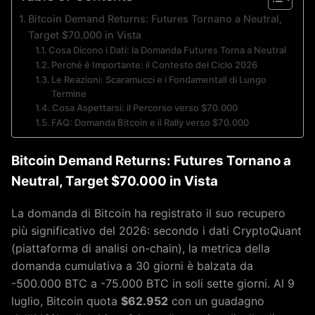
Bitcoin Demand Returns: Futures Tornano a Neutral,
Target $70.000 in Vista
Cosa Dicono i Dati: la Domanda Futures Torna a Neutral
Perché è Importante: il Contesto del Ciclo 2026
Le Reazioni: Scaramucci e i Fondamentali di Lungo
Termine
Cosa Aspettarsi: il Percorso verso $70.000
FAQ: Domanda Bitcoin e il Rally verso $70.000
Bitcoin Demand Returns: Futures Tornano a
Neutral, Target $70.000 in Vista
La domanda di Bitcoin ha registrato il suo recupero
più significativo del 2026: secondo i dati CryptoQuant
(piattaforma di analisi on-chain), la metrica della
domanda cumulativa a 30 giorni è balzata da
-500.000 BTC a -75.000 BTC in soli sette giorni. Al 9
luglio, Bitcoin quota
$62.952
con un guadagno