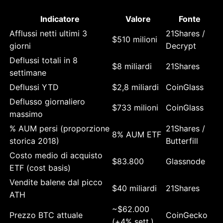
Indicatore
Valore
Fonte
Afflussi netti ultimi 3
21Shares /
$510 milioni
giorni
Decrypt
Deflussi totali in 8
$8 miliardi
21Shares
settimane
Deflussi YTD
$2,8 miliardi
CoinGlass
Deflusso giornaliero
$733 milioni
CoinGlass
massimo
% AUM persi (proporzione
21Shares /
8% AUM ETF
storica 2018)
Butterfill
Costo medio di acquisto
$83.800
Glassnode
ETF (cost basis)
Vendite balene dal picco
$40 miliardi
21Shares
ATH
~$62.000
Prezzo BTC attuale
CoinGecko
(+4% sett.)