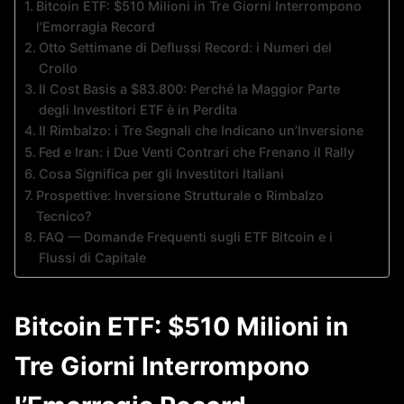
Bitcoin ETF: $510 Milioni in Tre Giorni Interrompono
l’Emorragia Record
Otto Settimane di Deflussi Record: i Numeri del
Crollo
Il Cost Basis a $83.800: Perché la Maggior Parte
degli Investitori ETF è in Perdita
Il Rimbalzo: i Tre Segnali che Indicano un’Inversione
Fed e Iran: i Due Venti Contrari che Frenano il Rally
Cosa Significa per gli Investitori Italiani
Prospettive: Inversione Strutturale o Rimbalzo
Tecnico?
FAQ — Domande Frequenti sugli ETF Bitcoin e i
Flussi di Capitale
Bitcoin ETF: $510 Milioni in
Tre Giorni Interrompono