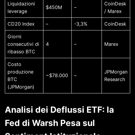
Liquidazioni
CoinDesk
$450M
–
leverage
/ Marex
CD20 Index
–
-3,3%
CoinDesk
Giorni
consecutivi di
4
–
Marex
ribasso BTC
Costo
produzione
JPMorgan
~$78.000
–
BTC
Research
(JPMorgan)
Analisi dei Deflussi ETF: la
Fed di Warsh Pesa sul