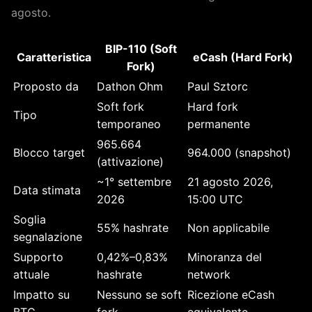
agosto.
BIP-110 (Soft
Caratteristica
eCash (Hard Fork)
Fork)
Proposto da
Dathon Ohm
Paul Sztorc
Soft fork
Hard fork
Tipo
temporaneo
permanente
965.664
Blocco target
964.000 (snapshot)
(attivazione)
~1° settembre
21 agosto 2026,
Data stimata
2026
15:00 UTC
Soglia
55% hashrate
Non applicabile
segnalazione
Supporto
0,42%–0,83%
Minoranza del
attuale
hashrate
network
Impatto su
Nessuno se soft
Ricezione eCash