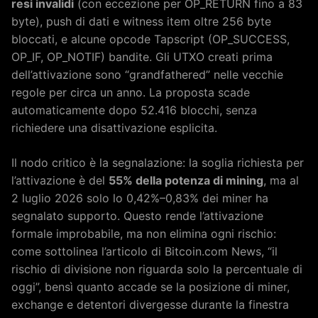
resi invalidi
(con eccezione per OP_RETURN fino a 83
byte), push di dati e witness item oltre 256 byte
bloccati, e alcune opcode Tapscript (OP_SUCCESS,
OP_IF, OP_NOTIF) bandite. Gli UTXO creati prima
dell’attivazione sono “grandfathered” nelle vecchie
regole per circa un anno. La proposta scade
automaticamente dopo 52.416 blocchi, senza
richiedere una disattivazione esplicita.
Il nodo critico è la segnalazione: la soglia richiesta per
l’attivazione è del
55% della potenza di mining
, ma al
2 luglio 2026 solo lo 0,42%–0,83% dei miner ha
segnalato supporto. Questo rende l’attivazione
formale improbabile, ma non elimina ogni rischio:
come sottolinea l’articolo di Bitcoin.com News, “il
rischio di divisione non riguarda solo la percentuale di
oggi”, bensì quanto accade se la posizione di miner,
exchange e detentori divergesse durante la finestra