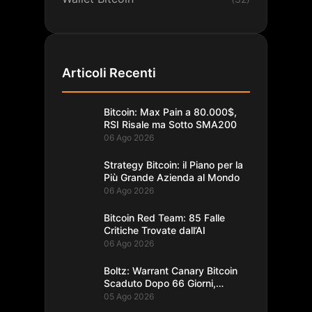
Articoli Recenti
Bitcoin: Max Pain a 80.000$,
RSI Risale ma Sotto SMA200
06 Ago 2026
Strategy Bitcoin: il Piano per la
Più Grande Azienda al Mondo
06 Ago 2026
Bitcoin Red Team: 85 Falle
Critiche Trovate dall’AI
06 Ago 2026
Boltz: Warrant Canary Bitcoin
Scaduto Dopo 66 Giorni,
Record
05 Ago 2026