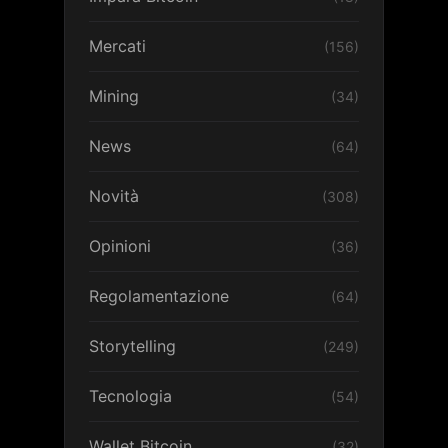
Mercati
(156)
Mining
(34)
News
(64)
Novità
(308)
Opinioni
(36)
Regolamentazione
(64)
Storytelling
(249)
Tecnologia
(54)
Wallet Bitcoin
(32)