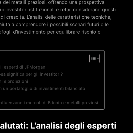
va dei metalli preziosi, offrendo una prospettiva
i investitori istituzionali e retail considerano questi
i crescita. L’analisi delle caratteristiche tecniche,
uta a comprendere i possibili scenari futuri e le
fogli d’investimento per equilibrare rischio e
egli esperti di JPMorgan
osa significa per gli investitori?
i e proiezioni
n un portafoglio di investimenti bilanciato
o
fluenzano i mercati di Bitcoin e metalli preziosi
lutati: L’analisi degli esperti