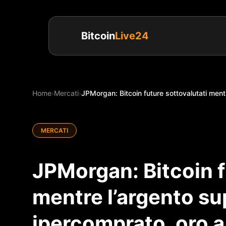
Bitcoin
Live24
Home
›
Mercati
›
JPMorgan: Bitcoin future sottovalutati mentre 
MERCATI
JPMorgan: Bitcoin f
mentre l’argento supe
ipercomprato, oro a