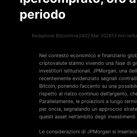
periodo
Redazione Bitcoinlive24
02 Mar 2026
13 min lett
Nel contesto economico e finanziario globa
criptovalute stanno vivendo una fase di g
investitori istituzionali. JPMorgan, una de
recentemente evidenziato segnali contraddit
Bitcoin, ponendo l’accento su una possibile
rispetto al rialzo continuo dell’argento, ch
Parallelamente, le proiezioni a lungo term
per oncia, segnalando un approccio strateg
questi asset nell’ambito degli investimenti 
Le considerazioni di JPMorgan si inserisco