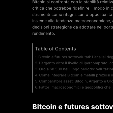
Bitcoin si confronta con la stabilità relati
critica che potrebbe ridefinire il modo in cu
strumenti come rifugi sicuri o opportunità d
insieme alle tendenze macroeconomiche, ai
decisioni strategiche da adottare nei porta
rendimento.
Table of Contents
Bitcoin e futures sottovalutati: L’analisi d
L’argento oltre il livello di ipercomprato: c
Oro a $8.500 nel lungo periodo: valutazion
Come integrare Bitcoin e metalli preziosi i
Comparatore asset: Bitcoin, Argento e Or
Fattori macroeconomici e geopolitici che in
Bitcoin e futures sottova