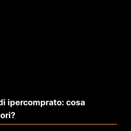
o di ipercomprato: cosa
tori?