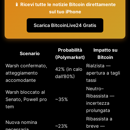
📱 Ricevi tutte le notizie Bitcoin direttamente
sul tuo iPhone
Scarica BitcoinLive24 Gratis
Probabilità
Impatto su
Scenario
(Polymarket)
Bitcoin
Warsh confermato,
Rialzista —
42% (in calo
atteggiamento
apertura a tagli
dall’80%)
accomodante
tassi
Neutro–
Warsh bloccato al
Ribassista —
Senato, Powell pro
~35%
incertezza
tem
prolungata
Ribassista a
Nuova nomina
~23%
breve —
necessaria