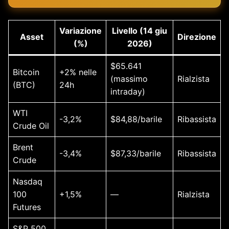
Variazione
Livello (14 giu
Asset
Direzione
(%)
2026)
$65.641
Bitcoin
+2% nelle
(massimo
Rialzista
(BTC)
24h
intraday)
WTI
-3,2%
$84,88/barile
Ribassista
Crude Oil
Brent
-3,4%
$87,33/barile
Ribassista
Crude
Nasdaq
100
+1,5%
—
Rialzista
Futures
S&P 500