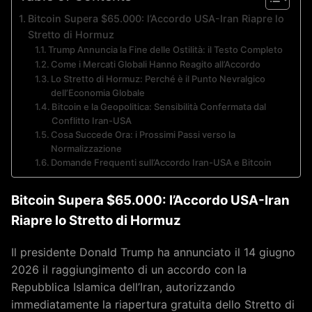
Bitcoin Supera $65.000: l’Accordo USA-Iran Riapre lo
Stretto di Hormuz
Trump Annuncia la Fine delle Ostilità: il Testo Completo
Come i Mercati Globali Hanno Reagito all’Accordo
Lo Stretto di Hormuz: Perché è il Punto Nevralgico
dell’Economia Globale
Bitcoin e la Geopolitica: Sensibilità Confermata dal
Conflitto Iran-USA
Cosa Succede Ora: i Prossimi Passi verso la
Normalizzazione
Domande Frequenti sull’Accordo Iran-USA e Bitcoin
Bitcoin Supera $65.000: l’Accordo USA-Iran
Riapre lo Stretto di Hormuz
Il presidente Donald Trump ha annunciato il 14 giugno
2026 il raggiungimento di un accordo con la
Repubblica Islamica dell’Iran, autorizzando
immediatamente la riapertura gratuita dello Stretto di