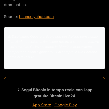
drammatica.
Source:
finance.yahoo.com
⚠️ Disclaimer: Questo articolo non costituisce consulenza
finanziaria. Le informazioni sono fornite a scopo educativo
e informativo. Gli investimenti in Bitcoin e criptovalute
comportano rischi significativi. Fai sempre le tue ricerche
prima di investire.
📱 Segui Bitcoin in tempo reale con l'app
gratuita BitcoinLive24
App Store
·
Google Play