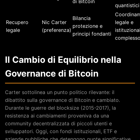
di Bitcoin
quantistici
Coordina
Bilancia
Recupero
Nic Carter
legale e
protezione e
legale
(preferenza)
istituziona
principi fondanti
compless
Il Cambio di Equilibrio nella
Governance di Bitcoin
Carter sottolinea un punto politico rilevante: il
dibattito sulla governance di Bitcoin e cambiato.
Durante le guerre del blocksize (2015-2017), la
resistenza ai cambiamenti proveniva da una
community decentralizzata di piccoli utenti e
sviluppatori. Oggi, con fondi istituzionali, ETF e
aziende pubbliche che detengono quote significative,