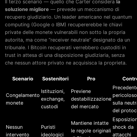
Il terzo scenario — quello che Carter considera
la
soluzione migliore
— prevede un meccanismo di
recupero giudiziario. Un leader americano nel quantum
computing (Google o IBM) recupererebbe le chiavi
private delle monete vulnerabili non sotto la propria
autorita, ma come “receiver neutrale” designato da un
tribunale. I Bitcoin recuperati verrebbero custoditi in
trust in attesa di una disposizione giudiziaria, senza
che nessun attore privato ne acquisisca la proprieta.
Scenario
Sostenitori
Pro
Contr
Precedent
Istituzioni,
Previene
Congelamento
pericoloso
exchange,
destabilizzazione
monete
sulla neutr
custodi
del mercato
del protoc
Esposizio
Mantiene intatte
Nessun
Puristi
shock da
le regole originali
intervento
ideologici
attacchi