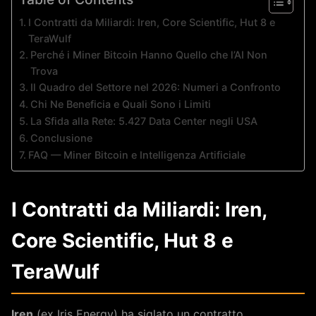
I Contratti da Miliardi: Iren, Core Scientific, Hut 8 e
TeraWulf
Perché i Miner Bitcoin Hanno Quello che l’AI Non
Trova
Il Quadro del Settore nel 2026: Numeri a Confronto
Chi Ne Beneficia e Quali Sono i Limiti
La Sfida alla Rete: 5.427 Data Center negli USA
Conclusione
FAQ — Miner Bitcoin e Intelligenza Artificiale
I Contratti da Miliardi: Iren,
Core Scientific, Hut 8 e
TeraWulf
Iren
(ex Iris Energy) ha siglato un contratto