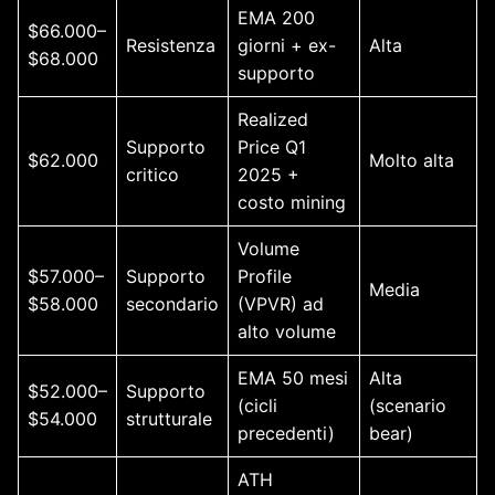
EMA 200
$66.000–
Resistenza
giorni + ex-
Alta
$68.000
supporto
Realized
Supporto
Price Q1
$62.000
Molto alta
critico
2025 +
costo mining
Volume
$57.000–
Supporto
Profile
Media
$58.000
secondario
(VPVR) ad
alto volume
EMA 50 mesi
Alta
$52.000–
Supporto
(cicli
(scenario
$54.000
strutturale
precedenti)
bear)
ATH