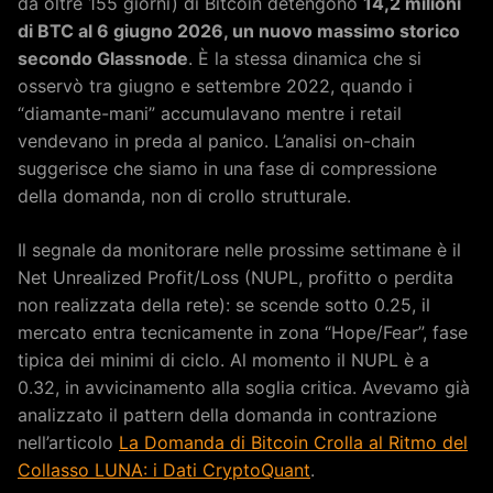
da oltre 155 giorni) di Bitcoin detengono
14,2 milioni
di BTC al 6 giugno 2026, un nuovo massimo storico
secondo Glassnode
. È la stessa dinamica che si
osservò tra giugno e settembre 2022, quando i
“diamante-mani” accumulavano mentre i retail
vendevano in preda al panico. L’analisi on-chain
suggerisce che siamo in una fase di compressione
della domanda, non di crollo strutturale.
Il segnale da monitorare nelle prossime settimane è il
Net Unrealized Profit/Loss (NUPL, profitto o perdita
non realizzata della rete): se scende sotto 0.25, il
mercato entra tecnicamente in zona “Hope/Fear”, fase
tipica dei minimi di ciclo. Al momento il NUPL è a
0.32, in avvicinamento alla soglia critica. Avevamo già
analizzato il pattern della domanda in contrazione
nell’articolo
La Domanda di Bitcoin Crolla al Ritmo del
Collasso LUNA: i Dati CryptoQuant
.