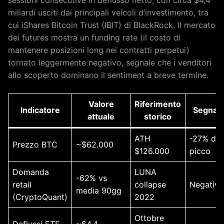
sessioni consecutive in deflusso netto, con circa $4,4
miliardi usciti dai principali veicoli d’investimento, tra
cui iShares Bitcoin Trust (IBIT) di BlackRock. Il mercato
dei futures mostra un funding rate (il costo di
mantenere posizioni long nei contratti perpetui)
tornato leggermente negativo, segnale che i venditori
allo scoperto dominano il sentiment a breve termine.
Valore
Riferimento
Indicatore
Segnal
attuale
storico
ATH
-27% dal
Prezzo BTC
~$62.000
$126.000
picco
Domanda
LUNA
-62% vs
retail
collapse
Negativo
media 90gg
(CryptoQuant)
2022
Ottobre