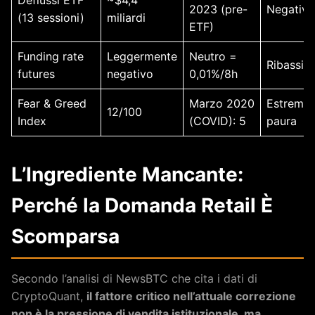
Deflussi ETF
~$4,4
2023 (pre-
Negativo
(13 sessioni)
miliardi
ETF)
Funding rate
Leggermente
Neutro =
Ribassist
futures
negativo
0,01%/8h
Fear & Greed
Marzo 2020
Estrema
12/100
Index
(COVID): 5
paura
L’Ingrediente Mancante:
Perché la Domanda Retail È
Scomparsa
Secondo l’analisi di NewsBTC che cita i dati di
CryptoQuant,
il fattore critico nell’attuale correzione
non è la pressione di vendita istituzionale, ma