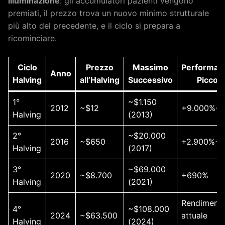
illuminazione
: gli accumulatori pazienti vengono
premiati, il prezzo trova un nuovo minimo strutturale
più alto del precedente, e il ciclo si prepara a
ricominciare.
Ciclo
Prezzo
Massimo
Performan
Anno
Halving
all’Halving
Successivo
Picco
1°
~$1.150
2012
~$12
+9.000%+
Halving
(2013)
2°
~$20.000
2016
~$650
+2.900%+
Halving
(2017)
3°
~$69.000
2020
~$8.700
+690%
Halving
(2021)
Rendiment
4°
~$108.000
2024
~$63.500
attuale
Halving
(2024)