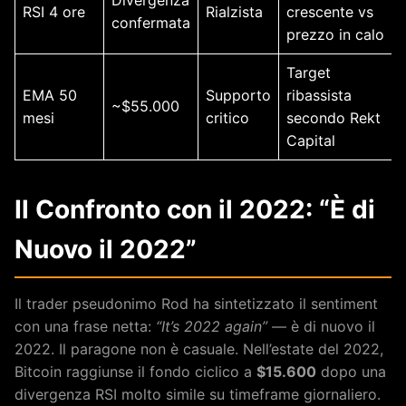
RSI 4 ore
Rialzista
crescente vs
confermata
prezzo in calo
Target
EMA 50
Supporto
ribassista
~$55.000
mesi
critico
secondo Rekt
Capital
Il Confronto con il 2022: “È di
Nuovo il 2022”
Il trader pseudonimo Rod ha sintetizzato il sentiment
con una frase netta:
“It’s 2022 again”
— è di nuovo il
2022. Il paragone non è casuale. Nell’estate del 2022,
Bitcoin raggiunse il fondo ciclico a
$15.600
dopo una
divergenza RSI molto simile su timeframe giornaliero.