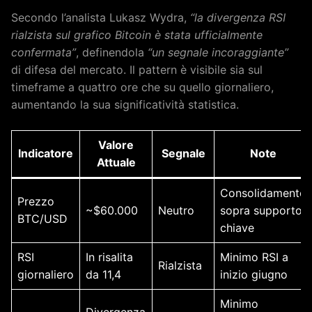
Secondo l’analista Lukasz Wydra,
“la divergenza RSI
rialzista sul grafico Bitcoin è stata ufficialmente
confermata”
, definendola
“un segnale incoraggiante”
di difesa del mercato. Il pattern è visibile sia sul
timeframe a quattro ore che su quello giornaliero,
aumentando la sua significatività statistica.
Valore
Indicatore
Segnale
Note
Attuale
Consolidamento
Prezzo
~$60.000
Neutro
sopra supporto
BTC/USD
chiave
RSI
In risalita
Minimo RSI a
Rialzista
giornaliero
da 11,4
inizio giugno
Minimo
Divergenza