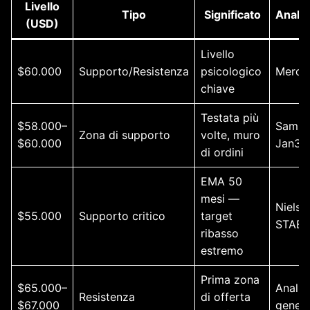
Livello
Tipo
Significato
Analis
(USD)
Livello
$60.000
Supporto/Resistenza
psicologico
Merca
chiave
Testata più
$58.000–
Samso
Zona di supporto
volte, muro
$60.000
Jan3
di ordini
EMA 50
mesi —
Niels K
$55.000
Supporto critico
target
STABL
ribasso
estremo
Prima zona
$65.000–
Analis
Resistenza
di offerta
$67.000
genera