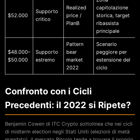
Realized
capitolazione
Supporto
$52.000
price /
storica, target
critico
PlanB
ribassista
principale
Pattern
Scenario
$48.000–
Supporto
bear
peggiore per
$50.000
estremo
market
estensione del
2022
ciclo
Confronto con i Cicli
Precedenti: il 2022 si Ripete?
Benjamin Cowen di ITC Crypto sottolinea che nei cicli
di midterm election negli Stati Uniti (elezioni di metà
mandato), il mercato Bitcoin tende a trovare il proprio