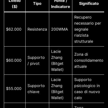
Livello
Fonte /
Tipo
Significato
($)
Indicatore
Recupero
necessario per
$62.000
Resistenza
200WMA
segnale
rialzista
strutturale
Lacie
Zona di
Supporto
Zhang
$60.000
consolidamento
/ pivot
(Bitget
attuale
Wallet)
Lacie
Supporto
Supporto
Zhang
psicologico in
$55.000
chiave
(Bitget
caso di nuovo
Wallet)
calo
Zona