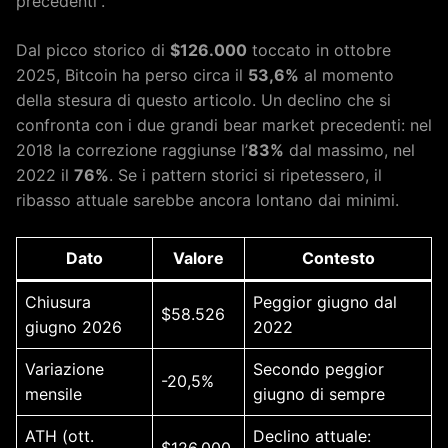
precedenti”.
Dal picco storico di
$126.000
toccato in ottobre
2025, Bitcoin ha perso circa il
53,6%
al momento
della stesura di questo articolo. Un declino che si
confronta con i due grandi bear market precedenti: nel
2018 la correzione raggiunse l’
83%
dal massimo, nel
2022 il
76%
. Se i pattern storici si ripetessero, il
ribasso attuale sarebbe ancora lontano dai minimi.
Dato
Valore
Contesto
Chiusura
Peggior giugno dal
$58.526
giugno 2026
2022
Variazione
Secondo peggior
-20,5%
mensile
giugno di sempre
ATH (ott.
Declino attuale:
$126.000