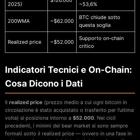
2025)
~53,6%
BTC chiude sotto
200WMA
~$62.000
questa soglia
Supporto on-chain
Realized price
~$52.000
critico
Indicatori Tecnici e On-Chain:
Cosa Dicono i Dati
Il
realized price
(prezzo medio a cui ogni bitcoin in
circolazione è stato acquistato o trasferito per l’ultima
volta) si posiziona intorno a
$52.000
. Nei cicli
precedenti, i minimi dei bear market si sono sempre
formati
sotto
il realized price — ovvero in una fase in