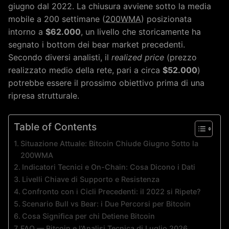
giugno dal 2022. La chiusura avviene sotto la media
mobile a 200 settimane (
200WMA
) posizionata
intorno a
$62.000
, un livello che storicamente ha
segnato i bottom dei bear market precedenti.
Secondo diversi analisti, il
realized price
(prezzo
realizzato medio della rete, pari a circa
$52.000
)
potrebbe essere il prossimo obiettivo prima di una
ripresa strutturale.
Table of Contents
Situazione Attuale: Bitcoin Chiude Giugno Sotto la
200WMA
Indicatori Tecnici e On-Chain: Cosa Dicono i Dati
Livelli Chiave di Supporto e Resistenza
Confronto con i Cicli Precedenti: il 2022 si Ripete?
Scenario Bull vs Bear: i Due Percorsi per Bitcoin
Cosa Significa per chi Detiene Bitcoin
FAQ — Bitcoin e l’Analisi Tecnica di Luglio 2026