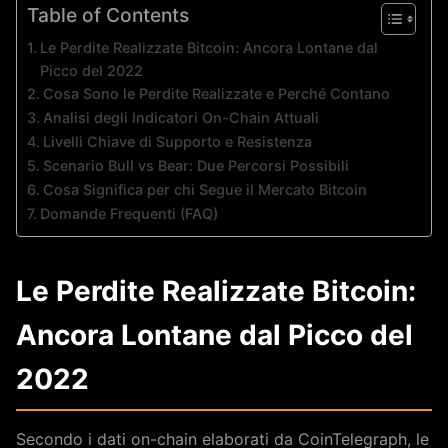
Table of Contents
Le Perdite Realizzate Bitcoin: Ancora Lontane dal
Picco del 2022
Cosa Sono le Perdite Realizzate e Perché Contano
Analisi degli Indicatori On-Chain Attuali
Livelli Chiave di Supporto e Resistenza
Scenario Bull vs Bear: Due Percorsi Possibili
Cosa Significa per chi Segue il Mercato Bitcoin
Domande Frequenti (FAQ)
Le Perdite Realizzate Bitcoin:
Ancora Lontane dal Picco del
2022
Secondo i dati on-chain elaborati da CoinTelegraph, le