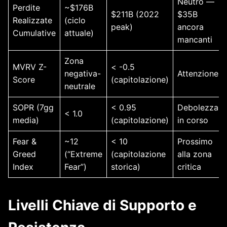
Neutro —
Perdite
~$176B
$211B (2022
$35B
Realizzate
(ciclo
peak)
ancora
Cumulative
attuale)
mancanti
Zona
MVRV Z-
< -0.5
negativa-
Attenzione
Score
(capitolazione)
neutrale
SOPR (7gg
< 0.95
Debolezza
< 1.0
media)
(capitolazione)
in corso
Fear &
~12
< 10
Prossimo
Greed
(“Extreme
(capitolazione
alla zona
Index
Fear”)
storica)
critica
Livelli Chiave di Supporto e