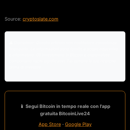
Source:
cryptoslate.com
⚠️ Disclaimer: Questo articolo non costituisce consulenza
finanziaria. Le informazioni sono fornite a scopo educativo
e informativo. Gli investimenti in Bitcoin e criptovalute
comportano rischi significativi. Fai sempre le tue ricerche
prima di investire.
📱 Segui Bitcoin in tempo reale con l'app
gratuita BitcoinLive24
App Store
·
Google Play