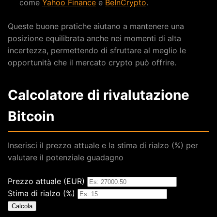
come
Yahoo Finance
e
BeInCrypto
.
Queste buone pratiche aiutano a mantenere una
posizione equilibrata anche nei momenti di alta
incertezza, permettendo di sfruttare al meglio le
opportunità che il mercato crypto può offrire.
Calcolatore di rivalutazione
Bitcoin
Inserisci il prezzo attuale e la stima di rialzo (%) per
valutare il potenziale guadagno
Prezzo attuale (EUR)
Inserire il prezzo attuale di Bitcoin in euro, deve essere 
Stima di rialzo (%)
Inserire la stima di rivalutazione percentuale prevista.
Calcola