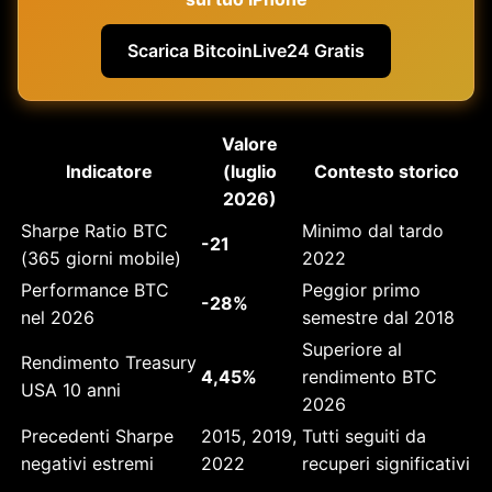
Scarica BitcoinLive24 Gratis
Valore
Indicatore
(luglio
Contesto storico
2026)
Sharpe Ratio BTC
Minimo dal tardo
-21
(365 giorni mobile)
2022
Performance BTC
Peggior primo
-28%
nel 2026
semestre dal 2018
Superiore al
Rendimento Treasury
4,45%
rendimento BTC
USA 10 anni
2026
Precedenti Sharpe
2015, 2019,
Tutti seguiti da
negativi estremi
2022
recuperi significativi