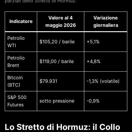
parziali dello Stretto di Hormuz.
Valore al 4
Variazione
Indicatore
maggio 2026
giornaliera
Petrolio
$105,20 / barile
+5,1%
WTI
Petrolio
$119,00 / barile
+4,8%
Brent
Bitcoin
$79.931
-1,3% (volatile)
(BTC)
S&P 500
sotto pressione
-0,9%
Futures
Lo Stretto di Hormuz: il Collo