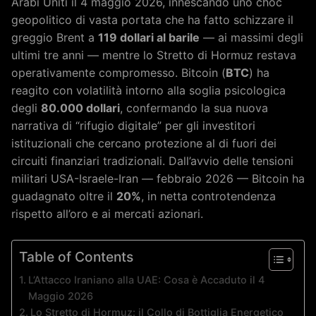
Arabi Uniti il 4 maggio 2026, innescando uno choc
geopolitico di vasta portata che ha fatto schizzare il
greggio Brent a
119 dollari al barile
— ai massimi degli
ultimi tre anni — mentre lo Stretto di Hormuz restava
operativamente compromesso. Bitcoin (
BTC
) ha
reagito con volatilità intorno alla soglia psicologica
degli
80.000 dollari
, confermando la sua nuova
narrativa di “rifugio digitale” per gli investitori
istituzionali che cercano protezione al di fuori dei
circuiti finanziari tradizionali. Dall’avvio delle tensioni
militari USA-Israele-Iran — febbraio 2026 — Bitcoin ha
guadagnato oltre il
20%
, in netta controtendenza
rispetto all’oro e ai mercati azionari.
Table of Contents
L’Attacco Iraniano alla UAE: Cosa è Accaduto il 4
Maggio 2026
Lo Stretto di Hormuz: il Collo di Bottiglia Energetico