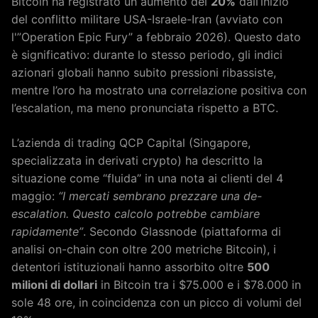
Bitcoin ha registrato un aumento del
20%
dall’inizio
del conflitto militare USA-Israele-Iran (avviato con
l'”Operation Epic Fury” a febbraio 2026). Questo dato
è significativo: durante lo stesso periodo, gli indici
azionari globali hanno subito pressioni ribassiste,
mentre l’oro ha mostrato una correlazione positiva con
l’escalation, ma meno pronunciata rispetto a BTC.
L’azienda di trading QCP Capital (Singapore,
specializzata in derivati crypto) ha descritto la
situazione come “fluida” in una nota ai clienti del 4
maggio:
“I mercati sembrano prezzare una de-
escalation. Questo calcolo potrebbe cambiare
rapidamente”
. Secondo Glassnode (piattaforma di
analisi on-chain con oltre 200 metriche Bitcoin), i
detentori istituzionali hanno assorbito oltre
500
milioni di dollari
in Bitcoin tra i $75.000 e i $78.000 in
sole 48 ore, in coincidenza con un picco di volumi del