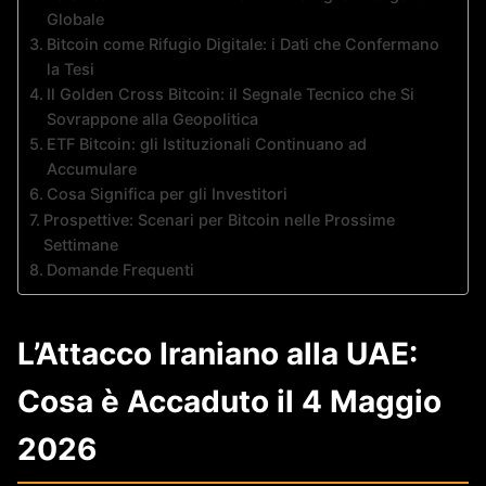
Globale
Bitcoin come Rifugio Digitale: i Dati che Confermano
la Tesi
Il Golden Cross Bitcoin: il Segnale Tecnico che Si
Sovrappone alla Geopolitica
ETF Bitcoin: gli Istituzionali Continuano ad
Accumulare
Cosa Significa per gli Investitori
Prospettive: Scenari per Bitcoin nelle Prossime
Settimane
Domande Frequenti
L’Attacco Iraniano alla UAE:
Cosa è Accaduto il 4 Maggio
2026