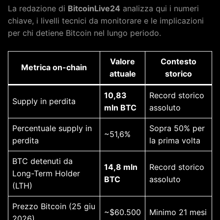
La redazione di
BitcoinLive24
analizza qui i numeri
chiave, i livelli tecnici da monitorare e le implicazioni
per chi detiene Bitcoin nel lungo periodo.
Valore
Contesto
Metrica on-chain
attuale
storico
10,83
Record storico
Supply in perdita
mln BTC
assoluto
Percentuale supply in
Sopra 50% per
~51,6%
perdita
la prima volta
BTC detenuti da
14,8 mln
Record storico
Long-Term Holder
BTC
assoluto
(LTH)
Prezzo Bitcoin (25 giu
~$60.500
Minimo 21 mesi
2026)