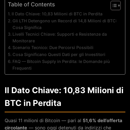
Table of Contents
Il Dato Chiave: 10,83 Milioni di BTC in Perdita
Gli LTH Detengono un Record di 14,8 Milioni di BTC:
Cosa Significa
Livelli Tecnici Chiave: Supporti e Resistenze da
Monitorare
Scenario Tecnico: Due Percorsi Possibili
Cosa Significano Questi Dati per gli Investitori
FAQ — Bitcoin Supply in Perdita: le Domande più
Frequenti
Il Dato Chiave: 10,83 Milioni di
BTC in Perdita
Quasi 11 milioni di Bitcoin — pari al
51,6% dell’offerta
circolante
— sono oggi detenuti da indirizzi che