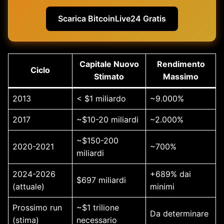
Scarica BitcoinLive24 Gratis
Capitale Nuovo
Rendimento
Ciclo
Stimato
Massimo
2013
< $1 miliardo
~9.000%
2017
~$10-20 miliardi
~2.000%
~$150-200
2020-2021
~700%
miliardi
2024-2026
+689% dai
$697 miliardi
(attuale)
minimi
Prossimo run
~$1 trilione
Da determinare
(stima)
necessario