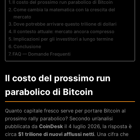
Il costo del prossimo run parabolico di Bitcoin
Come cambia la matematica con la crescita del
mercato
Dove potrebbe arrivare questo trilione di dollari
Il contesto attuale: mercato ancora compresso
Implicazioni per gli investitori a lungo termine
Conclusione
FAQ — Domande Frequenti
Il costo del prossimo run
parabolico di Bitcoin
Quanto capitale fresco serve per portare Bitcoin al
prossimo rally parabolico? Secondo un’analisi
pubblicata da
CoinDesk
il 4 luglio 2026, la risposta è
circa
$1 trilione di nuovi afflussi netti
. Una cifra che