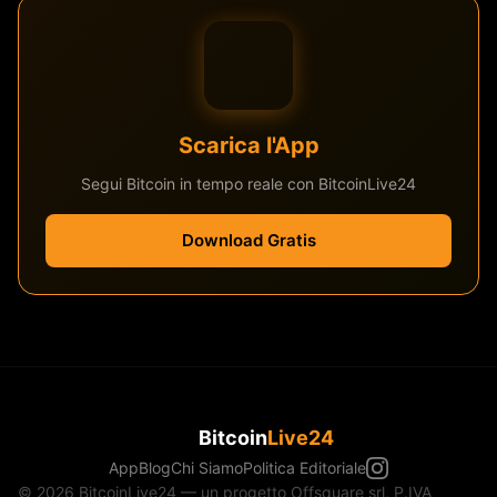
Scarica l'App
Segui Bitcoin in tempo reale con BitcoinLive24
Download Gratis
Bitcoin
Live24
App
Blog
Chi Siamo
Politica Editoriale
© 2026 BitcoinLive24 — un progetto Offsquare srl, P.IVA