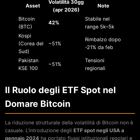
Volatilità 30gg
Asset
Note
(apr 2026)
Bitcoin
Stabile nel
42%
(BTC)
range 5k–5k
Kospi
Rimbalzo dopo
(Corea del
~51%
-21% da feb
Sud)
Pakistan
Tensioni
~51%
KSE 100
regionali
Il Ruolo degli ETF Spot nel
Domare Bitcoin
La riduzione strutturale della volatilità di Bitcoin non è
casuale. L’introduzione degli
ETF spot negli USA a
gennaio 2024
ha portato flussi istituzionali regolari e