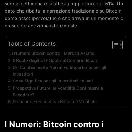
scorsa settimana e si attesta oggi attorno al 51%. Un
dato che ribalta la narrazione tradizionale su Bitcoin
come asset ipervolatile e che arriva in un momento di
crescente adozione istituzionale.
Table of Contents
I Numeri: Bitcoin contro i Mercati Asiatici
Il Ruolo degli ETF Spot nel Domare Bitcoin
Un Cambiamento Narrativo Importante per gli
Investitori
Cosa Significa per gli Investitori Italiani
Prospettive Future: la Volatilità Continuerà a
Scendere?
Domande Frequenti su Bitcoin e Volatilità
I Numeri: Bitcoin contro i