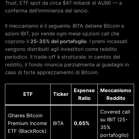
Trust, ETF spot da circa $47 miliardi di AUM) — a
conferma dell’imminenza del lancio.
Il meccanismo è il seguente: BITA detiene Bitcoin e
azioni IBIT, poi vende ogni mese opzioni call che
coprono il
25-35% del portafoglio
. I premi incassati
vengono distribuiti agli investitori come reddito
periodico. Il trade-off è strutturale: in cambio del
reddito, il fondo rinuncia parzialmente ai guadagni in
caso di forte apprezzamento di Bitcoin.
Expense
Meccanismo
ETF
Ticker
Ratio
Reddito
Covered call
iShares Bitcoin
su IBIT (25-
Premium Income
BITA
0,65%
35%
ETF (BlackRock)
portafoglio)