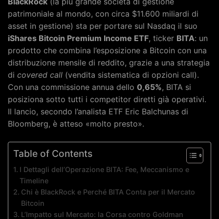
BlackRock
(la più grande società di gestione
patrimoniale al mondo, con circa $11.600 miliardi di
asset in gestione) sta per portare sul Nasdaq il suo
iShares Bitcoin Premium Income ETF
, ticker
BITA
: un
prodotto che combina l’esposizione a Bitcoin con una
distribuzione mensile di reddito, grazie a una strategia
di
covered call
(vendita sistematica di opzioni call).
Con una commissione annua dello
0,65%
, BITA si
posiziona sotto tutti i competitor diretti già operativi.
Il lancio, secondo l’analista ETF Eric Balchunas di
Bloomberg, è atteso «molto presto».
Table of Contents
I Dettagli dell’Operazione BITA: Fee, Meccanismo e
Timeline
Chi è BlackRock e Perché BITA Conta per il Mercato
Bitcoin
L’Impatto sul Mercato: la Corsa contro Goldman