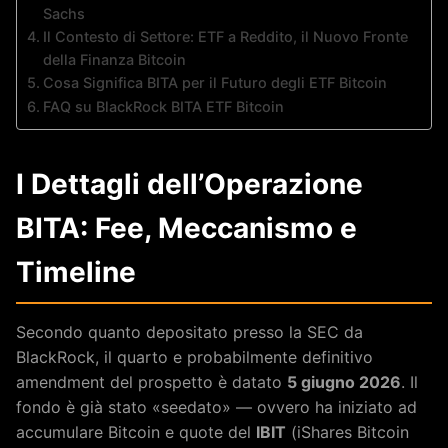
Sachs
Il Contesto di Settore: ETF a Reddito, il Nuovo Fronte
della Finanza Bitcoin
Cosa Significa BITA per il Futuro degli ETF Bitcoin
FAQ su BlackRock BITA ETF Bitcoin
I Dettagli dell’Operazione
BITA: Fee, Meccanismo e
Timeline
Secondo quanto depositato presso la SEC da
BlackRock, il quarto e probabilmente definitivo
amendment del prospetto è datato
5 giugno 2026
. Il
fondo è già stato «seedato» — ovvero ha iniziato ad
accumulare Bitcoin e quote del
IBIT
(iShares Bitcoin