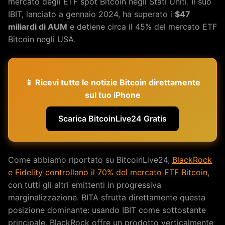
mercato degli ETF spot Bitcoin negli Stati Uniti. Il suo
IBIT, lanciato a gennaio 2024, ha superato i
$47
miliardi di AUM
e detiene circa il 45% del mercato ETF
Bitcoin negli USA.
📱 Ricevi tutte le notizie Bitcoin direttamente
sul tuo iPhone
Scarica BitcoinLive24 Gratis
Come abbiamo riportato su BitcoinLive24,
BlackRock
e Fidelity controllano il 70% del mercato ETF Bitcoin
,
con tutti gli altri emittenti in progressiva
marginalizzazione. BITA sfrutta direttamente questa
posizione dominante: usando IBIT come sottostante
principale, BlackRock offre un prodotto verticalmente