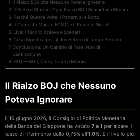
Il Rialzo BOJ che Nessuno Poteva Ignorare
Il Pattern Storico: Ogni Rialzo BOJ Schiantava Bitcoin
Perché Questa Volta il Pattern si è Rotto
Il Contesto Macro: FOMC e il Ruolo di Warsh
Livelli Tecnici Chiave e Scenari
Cosa Significa per gli Investitori di Lungo Periodo
Conclusione: Un Cambio di Fase, Non di
Destinazione
FAQ — BOJ, Carry Trade e Bitcoin
Il Rialzo BOJ che Nessuno
Poteva Ignorare
Il 16 giugno 2026, il Consiglio di Politica Monetaria
della Banca del Giappone ha votato
7 a 1
per alzare il
tasso di riferimento dallo 0,75% all’
1,0%
. È il livello più