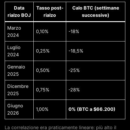
Data
Tasso post-
Calo BTC (settimane
rialzo BOJ
rialzo
successive)
Marzo
0,10%
-18%
2024
Luglio
0,25%
-18,5%
2024
Gennaio
0,50%
-25%
2025
Dicembre
0,75%
-28%
2025
Giugno
1,00%
0% (BTC a $66.200)
2026
La correlazione era praticamente lineare: più alto il