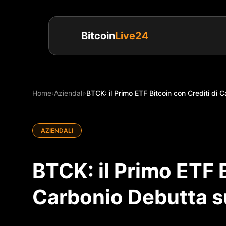
Bitcoin
Live24
Home
›
Aziendali
›
BTCK: il Primo ETF Bitcoin con Crediti di C
AZIENDALI
BTCK: il Primo ETF B
Carbonio Debutta s