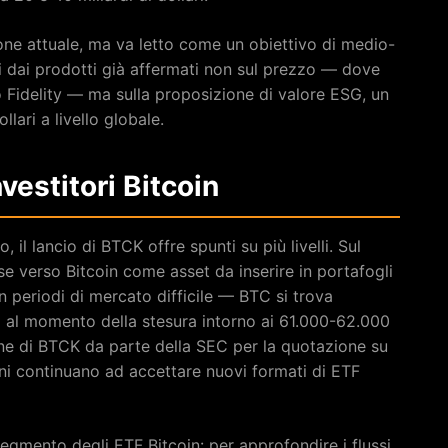
ione attuale, ma va letto come un obiettivo di medio-
i dai prodotti già affermati non sul prezzo — dove
idelity — ma sulla proposizione di valore ESG, un
llari a livello globale.
nvestitori Bitcoin
 il lancio di BTCK offre spunti su più livelli. Sul
sse verso Bitcoin come asset da inserire in portafogli
 periodi di mercato difficile — BTC si trova
o al momento della stesura intorno ai 61.000-62.000
one di BTCK da parte della SEC per la quotazione su
ni continuano ad accettare nuovi formati di ETF
egmento degli ETF Bitcoin: per approfondire i flussi