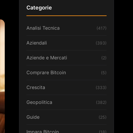
Categorie
Analisi Tecnica
(417)
Aziendali
(393)
Aziende e Mercati
(2)
Comprare Bitcoin
(5)
Crescita
(333)
Geopolitica
(382)
Guide
(25)
Impara Bitcoin
(18)