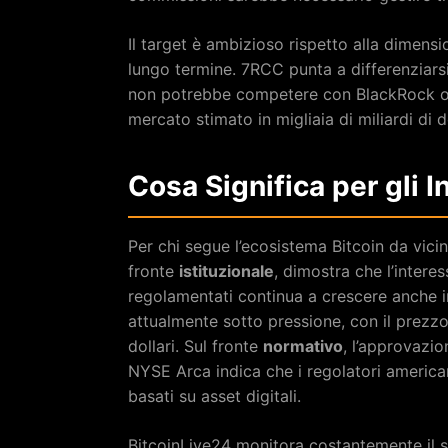
Il target è ambizioso rispetto alla dimens
lungo termine. 7RCC punta a differenziars
non potrebbe competere con BlackRock o F
mercato stimato in migliaia di miliardi di do
Cosa Significa per gli I
Per chi segue l’ecosistema Bitcoin da vicino,
fronte
istituzionale
, dimostra che l’intere
regolamentati continua a crescere anche in
attualmente sotto pressione, con il prezz
dollari. Sul fronte
normativo
, l’approvazi
NYSE Arca indica che i regolatori america
basati su asset digitali.
BitcoinLive24 monitora costantemente il s