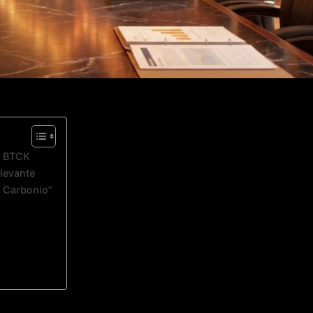
è BTCK
levante
 Carbonio”