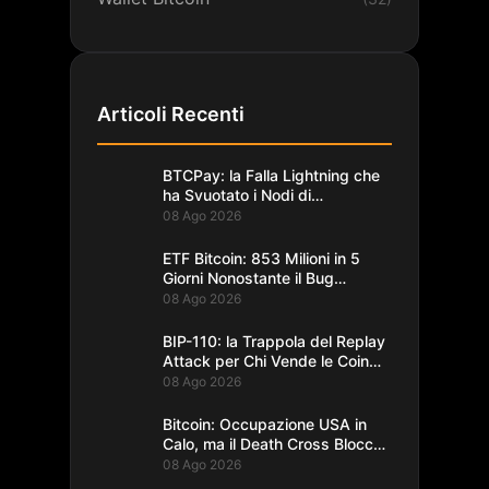
Articoli Recenti
BTCPay: la Falla Lightning che
ha Svuotato i Nodi di
Foundation
08 Ago 2026
ETF Bitcoin: 853 Milioni in 5
Giorni Nonostante il Bug
Coldcard
08 Ago 2026
BIP-110: la Trappola del Replay
Attack per Chi Vende le Coin
del Fork
08 Ago 2026
Bitcoin: Occupazione USA in
Calo, ma il Death Cross Blocca
il Rally
08 Ago 2026