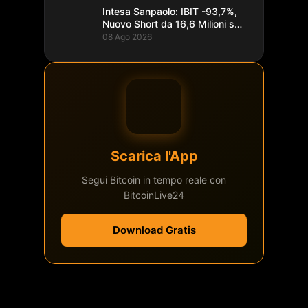
Intesa Sanpaolo: IBIT -93,7%,
Nuovo Short da 16,6 Milioni su
Bitcoin
08 Ago 2026
Scarica l'App
Segui Bitcoin in tempo reale con
BitcoinLive24
Download Gratis