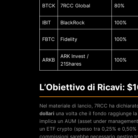
BTCK
7RCC Global
80%
IBIT
BlackRock
100%
FBTC
Fidelity
100%
ARK Invest /
ARKB
100%
21Shares
L’Obiettivo di Ricavi: $
Nel materiale di lancio, 7RCC ha dichiarat
dollari
una volta che il fondo raggiunge la
implica un AUM (asset under management) s
un ETF crypto (spesso tra 0,25% e 0,50% an
commissioni sarebbe necessario gestire tra 