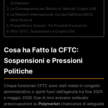
di Interessi
Le Conseguenze per Bitcoin e i Mercati Crypto USA
Le Reazioni Internazionali: Europa Rafforza MiCA,
Asia Osserva
Prospettive e Scenari: Tre Possibili Evoluzioni
FAQ: CFTC, Sospensioni e Crypto USA
Cosa ha Fatto la CFTC:
Sospensioni e Pressioni
Politiche
Cinque funzionari CFTC sono stati messi in congedo
amministrativo o spinti fuori dall’agenzia tra fine 2025
e maggio 2026. Due di loro avevano sollevato
preoccupazioni su
Polymarket
(mancanza di adeguate