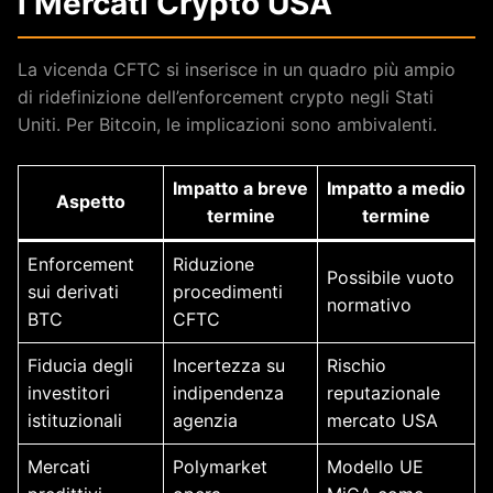
i Mercati Crypto USA
La vicenda CFTC si inserisce in un quadro più ampio
di ridefinizione dell’enforcement crypto negli Stati
Uniti. Per Bitcoin, le implicazioni sono ambivalenti.
Impatto a breve
Impatto a medio
Aspetto
termine
termine
Enforcement
Riduzione
Possibile vuoto
sui derivati
procedimenti
normativo
BTC
CFTC
Fiducia degli
Incertezza su
Rischio
investitori
indipendenza
reputazionale
istituzionali
agenzia
mercato USA
Mercati
Polymarket
Modello UE