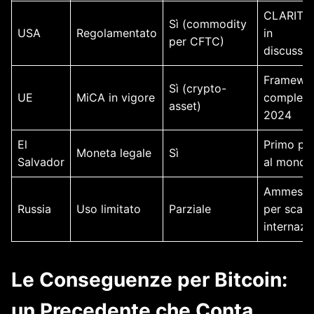
CLARITY 
Sì (commodity
USA
Regolamentato
in
per CFTC)
discussio
Framewo
Sì (crypto-
UE
MiCA in vigore
completo
asset)
2024
El
Primo pa
Moneta legale
Sì
Salvador
al mondo
Ammess
Russia
Uso limitato
Parziale
per scam
internazi
Le Conseguenze per Bitcoin:
un Precedente che Conta