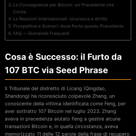
Le Conseguenze per Bitcoin: un Precedente che
Conta
Le Reazioni Internazionali: sicurezza e diritto
Prospettive e Scenari: dove Porta questo Precedente
FAQ — Domande Frequenti
Cosa è Successo: il Furto da
107 BTC via Seed Phrase
Il Tribunale del distretto di Licang (Qingdao,
Shandong) ha riconosciuto colpevole Zhang, un
conoscente della vittima identificata come Feng, per
aver sottratto 107 Bitcoin nel luglio 2023. Zhang
aveva in precedenza aiutato Feng a gestire alcune
transazioni Bitcoin e, in quella circostanza, aveva
memorizzato 11 delle 12 parole della frase di recupero