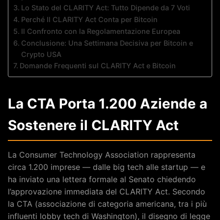
Lo Stato del CLARITY Act: Tutto Dipende da 7 Voti
Perché Il CLARITY Act Conta per Bitcoin
Il Confronto con la Regolamentazione Europea
Conclusione: Una Settimana Decisiva per Bitcoin e
Crypto USA
Domande Frequenti sul CLARITY Act e Bitcoin
La CTA Porta 1.200 Aziende a
Sostenere il CLARITY Act
La Consumer Technology Association rappresenta
circa 1.200 imprese — dalle big tech alle startup — e
ha inviato una lettera formale al Senato chiedendo
l’approvazione immediata del CLARITY Act. Secondo
la CTA (associazione di categoria americana, tra i più
influenti lobby tech di Washington), il disegno di legge