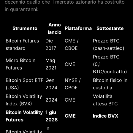
decennio quello che il mercato azionario ha costruito
in quarant’anni:
Anno
Strumento
Piattaforma
Sottostante
lancio
Bitcoin Futures
Dic
CME /
Prezzo BTC
standard
2017
CBOE
(cash-settled)
Prezzo BTC
Micro Bitcoin
Mag
CME
(0,1
Futures
2021
BTC/contratto)
Bitcoin Spot ETF
Gen
NYSE /
Bitcoin fisico in
(USA)
2024
CBOE
custodia
Bitcoin Volatility
Volatilità
2024
CME
Index (BVX)
attesa BTC
Bitcoin Volatility
1 giu
CME
Indice BVX
Futures
2026
In
Bitcoin Volatility