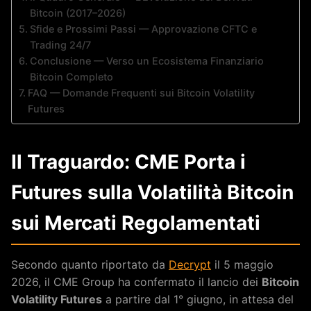
Bitcoin (2017–2026)
Sfide e Prossimi Passi — Approvazione CFTC e
Trading 24/7
Conclusione — Verso un Ecosistema Finanziario
Bitcoin Completo
FAQ — Domande Frequenti sui Bitcoin Volatility
Futures
Il Traguardo: CME Porta i
Futures sulla Volatilità Bitcoin
sui Mercati Regolamentati
Secondo quanto riportato da
Decrypt
il 5 maggio
2026, il CME Group ha confermato il lancio dei
Bitcoin
Volatility Futures
a partire dal 1° giugno, in attesa del