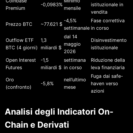
Coinbase
Minimo
-0,0983%
istituzionale in
Premium
mensile
vendita
-4,5%
Fase correttiva
Prezzo BTC
~77.621 $
settimanale
in corso
dal 14
Outflow ETF
1,3
Disinvestimento
maggio
BTC (4 giorni)
miliardi $
istituzionale
2026
Open Interest
-1,5
settimana
Riduzione della
Futures
miliardi $
in corso
leva finanziaria
Fuga dai safe-
Oro
nell’ultimo
-5,8%
haven verso
(confronto)
mese
azioni
Analisi degli Indicatori On-
Chain e Derivati