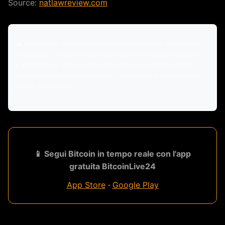
Source:
natlawreview.com
⚠️ Disclaimer: Questo articolo non costituisce consulenza
finanziaria. Le informazioni sono fornite a scopo educativo
e informativo. Gli investimenti in Bitcoin e criptovalute
comportano rischi significativi. Fai sempre le tue ricerche
prima di investire.
📱 Segui Bitcoin in tempo reale con l'app
gratuita BitcoinLive24
App Store
·
Google Play