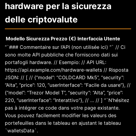
hardware per la sicurezza
delle criptovalute
Modello
Sicurezza
Prezzo (€)
Interfaccia Utente
“`### Commentaire sur l’API (non utilisée ici) “` // Ci
sono molte API pubbliche che forniscono dati sui
portafogli hardware. // Esempio: // API URL:
https://api.example.com/hardware-wallets // Risposta
JSON: // [ // {“model”: “COLDCARD Mk5”, “security”:
“Alta”, “price”: 120, “userInterface”: “Facile da usare”}, //
{“model”: “Trezor Model T”, “security”: “Alta”, “price”:
220, “userInterface”: “Interattivo”}, // … // ] “`N’hésitez
pas à intégrer ce code dans votre page existante.
Vous pouvez facilement modifier les valeurs des
portefeuilles dans le tableau en ajustant le tableau
`walletsData`.