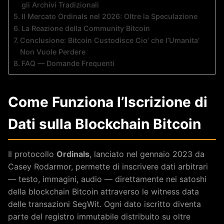
gli Archivi Tradizionali
Il Mercato Ordinals nel 2026: Oltre la Speculazione
La Reazione della Community Bitcoin
Conclusione: Bitcoin Custodisce Cio’ che l’Umanita’
Non Vuole Perdere
FAQ — Domande Frequenti
Come Funziona l’Iscrizione di
Dati sulla Blockchain Bitcoin
Il protocollo
Ordinals
, lanciato nel gennaio 2023 da
Casey Rodarmor, permette di inscrivere dati arbitrari
— testo, immagini, audio — direttamente nei satoshi
della blockchain Bitcoin attraverso le witness data
delle transazioni SegWit. Ogni dato iscritto diventa
parte del registro immutabile distribuito su oltre