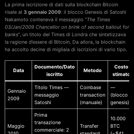
La prima iscrizione di dati sulla blockchain Bitcoin
risale al
3 gennaio 2009
: il blocco Genesis di Satoshi
Nakamoto conteneva il messaggio “
The Times
03/Jan/2009 Chancellor on brink of second bailout for
banks
“, un titolo del Times di Londra che sintetizzava
la ragione d’essere di Bitcoin. Da allora, la blockchain
ha accolto decine di migliaia di iscrizioni di vario tipo.
Documento/Dato
Costo
Data
Metodo
iscritto
stimato
Titolo Times —
Coinbase
—
Gennaio
messaggio
transaction
(blocco
2009
Satoshi
(manuale)
genesis)
Prima
10.000
transazione
Maggio
Transfer
BTC
commerciale: 2
2010
standard
(~$41