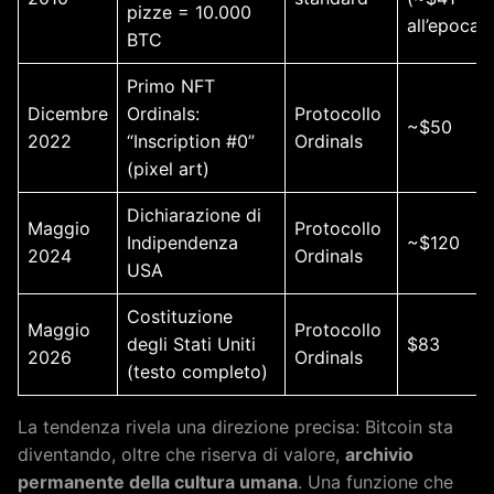
pizze = 10.000
all’epoca)
BTC
Primo NFT
Dicembre
Ordinals:
Protocollo
~$50
2022
“Inscription #0”
Ordinals
(pixel art)
Dichiarazione di
Maggio
Protocollo
Indipendenza
~$120
2024
Ordinals
USA
Costituzione
Maggio
Protocollo
degli Stati Uniti
$83
2026
Ordinals
(testo completo)
La tendenza rivela una direzione precisa: Bitcoin sta
diventando, oltre che riserva di valore,
archivio
permanente della cultura umana
. Una funzione che